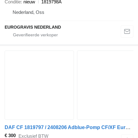
Conditie
nieuw
1819798A
Nederland, Oss
EUROGRAVIS NEDERLAND
DAF CF 1819797 / 2408206 Adblue-Pomp CF/XF Euro 6 voor DAF CF / XF EURO 6 vrachtwagen
€ 300
Exclusief BTW