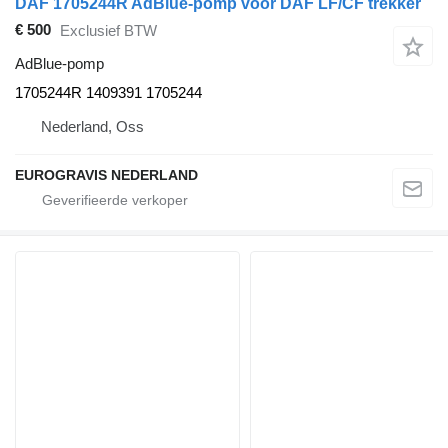
DAF 1705244R AdBlue-pomp voor DAF LF/CF trekker
€ 500
Exclusief BTW
AdBlue-pomp
1705244R 1409391 1705244
Nederland, Oss
EUROGRAVIS NEDERLAND