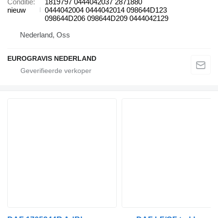
Conditie
1819797 0444042037 2871880
nieuw
0444042004 0444042014 098644D123
098644D206 098644D209 0444042129
Nederland, Oss
EUROGRAVIS NEDERLAND