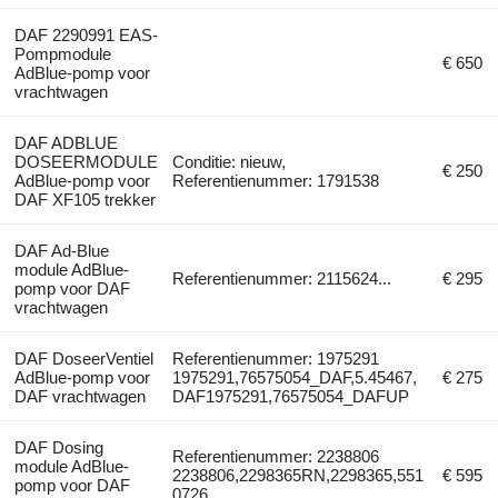
DAF 2290991 EAS-
Pompmodule
€ 650
AdBlue-pomp voor
vrachtwagen
DAF ADBLUE
DOSEERMODULE
Conditie: nieuw,
€ 250
AdBlue-pomp voor
Referentienummer: 1791538
DAF XF105 trekker
DAF Ad-Blue
module AdBlue-
Referentienummer: 2115624...
€ 295
pomp voor DAF
vrachtwagen
DAF DoseerVentiel
Referentienummer: 1975291
AdBlue-pomp voor
1975291,76575054_DAF,5.45467,
€ 275
DAF vrachtwagen
DAF1975291,76575054_DAFUP
DAF Dosing
Referentienummer: 2238806
module AdBlue-
2238806,2298365RN,2298365,551
€ 595
pomp voor DAF
0726