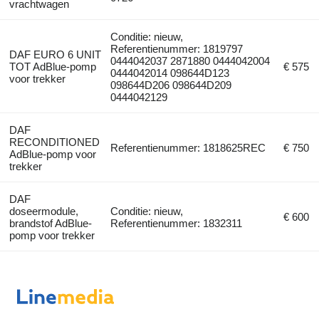
vrachtwagen
Conditie: nieuw,
Referentienummer: 1819797
DAF EURO 6 UNIT
0444042037 2871880 0444042004
TOT AdBlue-pomp
€ 575
0444042014 098644D123
voor trekker
098644D206 098644D209
0444042129
DAF
RECONDITIONED
Referentienummer: 1818625REC
€ 750
AdBlue-pomp voor
trekker
DAF
doseermodule,
Conditie: nieuw,
€ 600
brandstof AdBlue-
Referentienummer: 1832311
pomp voor trekker