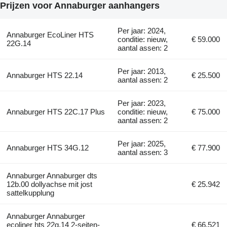
Prijzen voor Annaburger aanhangers
Per jaar: 2024,
Annaburger EcoLiner HTS
conditie: nieuw,
€ 59.000
22G.14
aantal assen: 2
Per jaar: 2013,
Annaburger HTS 22.14
€ 25.500
aantal assen: 2
Per jaar: 2023,
Annaburger HTS 22C.17 Plus
conditie: nieuw,
€ 75.000
aantal assen: 2
Per jaar: 2025,
Annaburger HTS 34G.12
€ 77.900
aantal assen: 3
Annaburger Annaburger dts
12b.00 dollyachse mit jost
€ 25.942
sattelkupplung
Annaburger Annaburger
ecoliner hts 22g.14 2-seiten-
€ 66.521