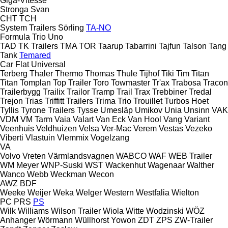
Giga-Vitesse
Stronga
Svan
CHT
TCH
System Trailers
Sörling
TA-NO
Formula
Trio
Uno
TAD
TK Trailers
TMA
TOR
Taarup
Tabarrini
Tajfun
Talson
Tang
Tank
Temared
Car Flat
Universal
Terberg
Thaler
Thermo
Thomas
Thule
Tijhof
Tiki
Tim
Titan
Titan
Tomplan
Top Trailer
Toro
Towmaster
Tr'ax
Trabosa
Tracon
Trailerbygg
Trailix
Trailor
Tramp Trail
Trax
Trebbiner
Tredal
Trejon
Trias
Triffitt Trailers
Trima
Trio
Trouillet
Turbos Hoet
Tyllis
Tyrone Trailers
Tysse
Umesläp
Umikov
Unia
Unsinn
VAK
VDM
VM Tarm
Vaia
Valart
Van Eck
Van Hool
Vang
Variant
Veenhuis
Veldhuizen
Velsa
Ver-Mac
Verem
Vestas
Vezeko
Viberti
Vlastuin
Vlemmix
Vogelzang
VA
Volvo
Vreten
Värmlandsvagnen
WABCO
WAF
WEB Trailer
WM Meyer
WNP-Suski
WST
Wackenhut
Wagenaar
Walther
Wanco
Webb
Weckman
Wecon
AWZ
BDF
Weeke
Weijer
Weka
Welger
Western
Westfalia
Wielton
PC
PRS
PS
Wilk
Williams
Wilson Trailer
Wiola
Witte
Wodzinski
WÖZ
Anhanger
Wörmann
Wüllhorst
Yowon
ZDT
ZPS
ZW-Trailer