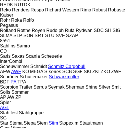
REDK
RUTDK
Reko
Renders
Respo
Richard Western
Rimo
Robust
Robuste
Kaiser
Rohr
Roka
Rolfo
Pegasus
Rolland
Rottne
Royen
Rudolph
Rufa
Rydwan
SDC
SH
SIG
SLMA
SLP
SOR
SRT
STU
SVF
SZAP
8551
Sahlins
Samro
CD
Saris
Saxas
Scania
Scheuerle
InterCombi
Scheuwimmer
Schmidt
Schmitz Cargobull
AFW
AWF
KO
MEGA
S-series
SCB
SGF
SKI
ZKI
ZKO
ZWF
Schröder
Schuitemaker
Schwarzmüller
BDF
PA
TPA
Scorpion Trailer
Serrus
Seymak
Sherman
Shine
Silver
Smit
Solis
Sommer
AP
AW
ZP
Spier
AGL
Stahlfest
Stahlgruppe
SG
Star
Stema
Stepa
Stern
Stim
Stopexim
Strautmann