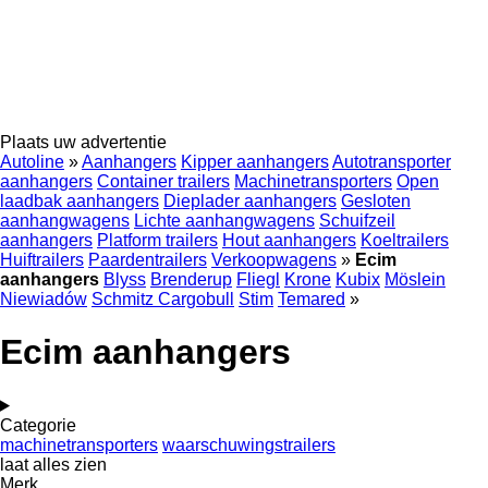
Plaats uw advertentie
Autoline
»
Aanhangers
Kipper aanhangers
Autotransporter
aanhangers
Container trailers
Machinetransporters
Open
laadbak aanhangers
Dieplader aanhangers
Gesloten
aanhangwagens
Lichte aanhangwagens
Schuifzeil
aanhangers
Platform trailers
Hout aanhangers
Koeltrailers
Huiftrailers
Paardentrailers
Verkoopwagens
»
Ecim
aanhangers
Blyss
Brenderup
Fliegl
Krone
Kubix
Möslein
Niewiadów
Schmitz Cargobull
Stim
Temared
»
Ecim aanhangers
Categorie
machinetransporters
waarschuwingstrailers
laat alles zien
Merk