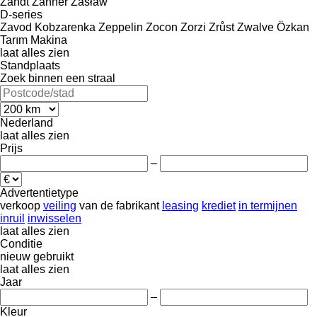
Zandt
Zanner
Zasław
D-series
Zavod Kobzarenka
Zeppelin
Zocon
Zorzi
Zrůst
Zwalve
Özkan
Tarım Makina
laat alles zien
Standplaats
Zoek binnen een straal
Nederland
laat alles zien
Prijs
–
Advertentietype
verkoop
veiling
van de fabrikant
leasing
krediet
in termijnen
inruil
inwisselen
laat alles zien
Conditie
nieuw
gebruikt
laat alles zien
Jaar
–
Kleur