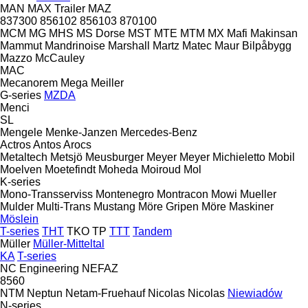
MAN
MAX Trailer
MAZ
837300
856102
856103
870100
MCM
MG
MHS
MS Dorse
MST
MTE
MTM
MX
Mafi
Makinsan
Mammut
Mandrinoise
Marshall
Martz
Matec
Maur Bilpåbygg
Mazzo
McCauley
MAC
Mecanorem
Mega
Meiller
G-series
MZDA
Menci
SL
Mengele
Menke-Janzen
Mercedes-Benz
Actros
Antos
Arocs
Metaltech
Metsjö
Meusburger
Meyer
Meyer
Michieletto
Mobil
Moelven
Moetefindt
Moheda
Moiroud
Mol
K-series
Mono-Transserviss
Montenegro
Montracon
Mowi
Mueller
Mulder
Multi-Trans
Mustang
Möre Gripen
Möre Maskiner
Möslein
T-series
THT
TKO
TP
TTT
Tandem
Müller
Müller-Mitteltal
KA
T-series
NC Engineering
NEFAZ
8560
NTM
Neptun
Netam-Fruehauf
Nicolas
Nicolas
Niewiadów
N-series