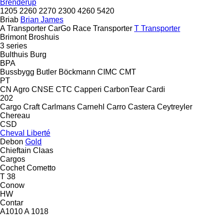
Brenderup
1205
2260
2270
2300
4260
5420
Briab
Brian James
A Transporter
CarGo
Race Transporter
T Transporter
Brimont
Broshuis
3 series
Bulthuis
Burg
BPA
Bussbygg
Butler
Böckmann
CIMC
CMT
PT
CN Agro
CNSE
CTC
Capperi
CarbonTear
Cardi
202
Cargo Craft
Carlmans
Carnehl
Carro
Castera
Ceytreyler
Chereau
CSD
Cheval Liberté
Debon
Gold
Chieftain
Claas
Cargos
Cochet
Cometto
T 38
Conow
HW
Contar
A1010
A 1018