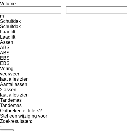
Volume
–
m³
Schuifdak
Schuifdak
Laadlift
Laadlift
Assen
ABS
ABS
EBS
EBS
Vering
veer/veer
laat alles zien
Aantal assen
2 assen
laat alles zien
Tandemas
Tandemas
Ontbreken er filters?
Stel een wijziging voor
Zoekresultaten:
-