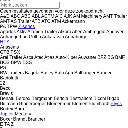
Geen resultaten gevonden voor deze zoekopdracht
A&D
ABC
ABC
ABL
ACTM
AIC
AJK
AM Machinery
AMT Trailer
AMT
AS Trailer
ATB
ATC
ATM
Ackermann
PA
TPW
Z-series
Agados
Aktiv
Alamen Trailer
Alkoro
Altec
Ambroggio
Andover
Anhängerbau Gotha
Ankaravan
Annaburger
HTS
Anssems
GTB
PSX
Arel Trailer
Asca
Atec
Atlas
Auto-Kiper
Auwärter
BFZ
BG
BMF
BOS
BPW
BSS
PS
BW Trailers
Bagela
Bailey
Bala Agri
Balhanger
Bannert
Bartoletti
22
Beco
Brevis
Benalu
Berdex
Bergmann
Bertoja
Besttrailers
Bicchi
Bigab
Biilmann
Binderberger
Blomenröhr
Blomert
Blumhardt
Blyss
Bodex
Boro
Jupiter
Merkury
Boxer
Brandt
Brantner
E
TA
Z