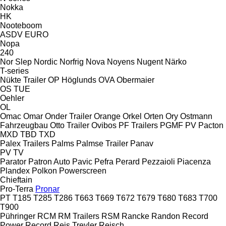
Nokka
HK
Nooteboom
ASDV
EURO
Nopa
240
Nor Slep
Nordic
Norfrig
Nova
Noyens
Nugent
Närko
T-series
Nükte Trailer
OP Höglunds
OVA
Obermaier
OS
TUE
Oehler
OL
Omac
Omar
Onder Trailer
Orange
Orkel
Orten
Ory
Ostmann
Fahrzeugbau
Otto Trailer
Ovibos
PF Trailers
PGMF
PV
Pacton
MXD
TBD
TXD
Palex Trailers
Palms
Palmse Trailer
Panav
PV
TV
Parator
Patron Auto
Pavic
Pefra
Perard
Pezzaioli
Piacenza
Plandex
Polkon
Powerscreen
Chieftain
Pro-Terra
Pronar
PT
T185
T285
T286
T663
T669
T672
T679
T680
T683
T700
T900
Pühringer
RCM
RM Trailers
RSM
Rancke
Randon
Record
Power
Record
Reis Treyler
Reisch