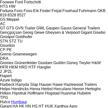
Foowee
Ford
Fortschritt
HTS
HW
Fortuna
Foss
Foss-Eik
Foster
Frejat
Fruehauf
Fuhrmann
GKB
819
8328
8527
GS Meppel
AC
GT
GTS
GVN Trailer
GWL
Gaupen
Gauss
General Trailers
Gençgüçsan
Georg
Gewe
Gheysen & Verpoort
Gigant
Gisebo
Gniotpol
Goldhofer
STN
STZ
TU
Gourdon
CP
PE
Gremo
Groenewegen
DRA
Gromex
Grünenfelder
Gsodam
Guillén
Güneş Treyler
H&W
HFR
HKM
HRD
HTF
Hangler
2 JPZL
Hapert
Azure
Indigo
Harbeck
Harryda Slap
Hauser
Hawe
Hazlewood Trailers
Helpo
Hendricks
Henra
Herbst
Herculano
Herron
Hertoghs
Hilken
Hipotruk
Hoffmann
Hogstad
Huanmai
Hubière
TPG
Hulco
Humbaur
Garant
HA
HK
HN
HS
HT
HUK
Xanthos Aero