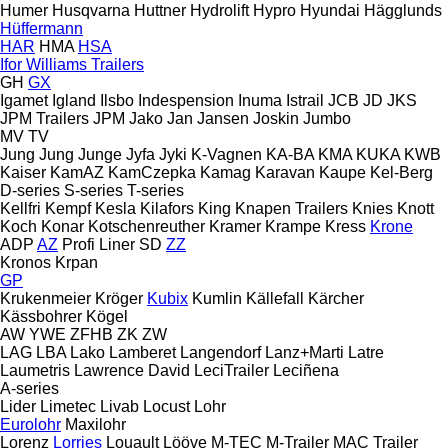
Humer
Husqvarna
Huttner
Hydrolift
Hypro
Hyundai
Hägglunds
Hüffermann
HAR
HMA
HSA
Ifor Williams Trailers
GH
GX
Igamet
Igland
Ilsbo
Indespension
Inuma
Istrail
JCB
JD
JKS
JPM Trailers
JPM
Jako
Jan
Jansen
Joskin
Jumbo
MV
TV
Jung
Jung
Junge
Jyfa
Jyki
K-Vagnen
KA-BA
KMA
KUKA
KWB
Kaiser
KamAZ
KamCzepka
Kamag
Karavan
Kaupe
Kel-Berg
D-series
S-series
T-series
Kellfri
Kempf
Kesla
Kilafors
King
Knapen Trailers
Knies
Knott
Koch
Konar
Kotschenreuther
Kramer
Krampe
Kress
Krone
ADP
AZ
Profi Liner
SD
ZZ
Kronos
Krpan
GP
Krukenmeier
Kröger
Kubix
Kumlin
Källefall
Kärcher
Kässbohrer
Kögel
AW
YWE
ZFHB
ZK
ZW
LAG
LBA
Lako
Lamberet
Langendorf
Lanz+Marti
Latre
Laumetris
Lawrence David
LeciTrailer
Leciñena
A-series
Lider
Limetec
Livab
Locust
Lohr
Eurolohr
Maxilohr
Lorenz
Lorries
Louault
Lööve
M-TEC
M-Trailer
MAC Trailer