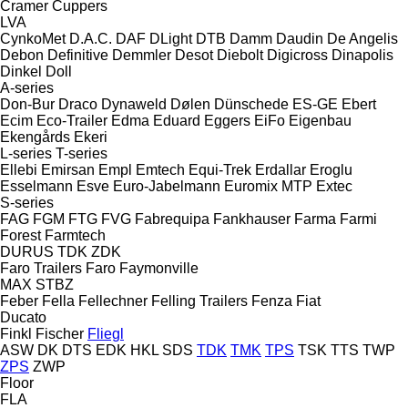
Cramer
Cuppers
LVA
CynkoMet
D.A.C.
DAF
DLight
DTB
Damm
Daudin
De Angelis
Debon
Definitive
Demmler
Desot
Diebolt
Digicross
Dinapolis
Dinkel
Doll
A-series
Don-Bur
Draco
Dynaweld
Dølen
Dünschede
ES-GE
Ebert
Ecim
Eco-Trailer
Edma
Eduard
Eggers
EiFo
Eigenbau
Ekengårds
Ekeri
L-series
T-series
Ellebi
Emirsan
Empl
Emtech
Equi-Trek
Erdallar
Eroglu
Esselmann
Esve
Euro-Jabelmann
Euromix MTP
Extec
S-series
FAG
FGM
FTG
FVG
Fabrequipa
Fankhauser
Farma
Farmi
Forest
Farmtech
DURUS
TDK
ZDK
Faro Trailers
Faro
Faymonville
MAX
STBZ
Feber
Fella
Fellechner
Felling Trailers
Fenza
Fiat
Ducato
Finkl
Fischer
Fliegl
ASW
DK
DTS
EDK
HKL
SDS
TDK
TMK
TPS
TSK
TTS
TWP
ZPS
ZWP
Floor
FLA