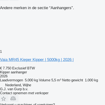
Andere merken in de sectie “Aanhangers”.
1
Vaia MR45 Kieper Kipper | 5000kg | 2026 |
€ 7.750
Exclusief BTW
Kipper aanhanger
2026
Laadvermogen
5.000 kg
Volume
5,5 m³
Netto gewicht
1.000 kg
Nederland, Wijhe
G.J. van Gurp b.v.
Contact opnemen met verkoper
Verkoopt u machines of voertuigen?