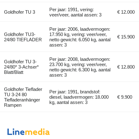
Per jaar: 1991, vering:
Goldhofer TU 3
€ 12.000
veer/veer, aantal assen: 3
Per jaar: 2006, laadvermogen:
Goldhofer TU3-
17.950 kg, vering: veer/veer,
€ 15.900
24/80 TIEFLADER
netto gewicht: 6.050 kg, aantal
assen: 3
Per jaar: 2008, laadvermogen:
Goldhofer TU 3-
23.700 kg, vering: veer/veer,
24/80* 3-Achser*
€ 12.800
netto gewicht: 6.300 kg, aantal
Blatt/Blatt
assen: 3
Goldhofer Tieflader
Per jaar: 1991, brandstof:
TU 3-24 80
diesel, laadvermogen: 18.000
€ 9.900
Tiefladeranhänger
kg, aantal assen: 3
Rampen