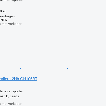
0 kg
alkenhagen
INEN
 met verkoper
 Trailers 2Hb GH106BT
hinetransporter
nkrijk, Leeds
B
 met verkoper