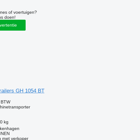
nes of voertuigen?
ns doen!
vertentie
Trailers GH 1054 BT
f BTW
hinetransporter
0 kg
alkenhagen
INEN
 met verkoper