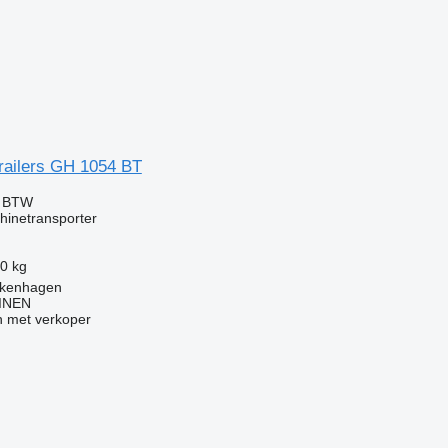
Trailers GH 1054 BT
f BTW
hinetransporter
0 kg
alkenhagen
INEN
 met verkoper