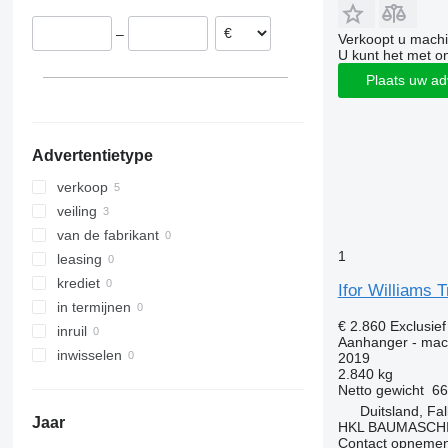
–
Verkoopt u machi
U kunt het met o
Plaats uw ad
Advertentietype
verkoop
veiling
van de fabrikant
1
leasing
krediet
Ifor Williams 
in termijnen
€ 2.860
Exclusie
inruil
Aanhanger - mac
inwisselen
2019
2.840 kg
Netto gewicht
66
Duitsland, F
Jaar
HKL BAUMASCH
Contact opnemen