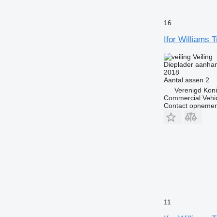
16
Ifor Williams 
Veiling
Dieplader aanha
2018
Aantal assen
2
Verenigd Koni
Commercial Vehic
Contact opnemen
11