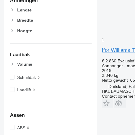
Afmetingen
Lengte
Breedte
Hoogte
1
Ifor Williams 
Laadbak
€ 2.860
Exclusie
Volume
Aanhanger - mac
2019
2.840 kg
Schuifdak
Netto gewicht
66
Duitsland, F
Laadlift
HKL BAUMASCH
Contact opnemen
Assen
ABS