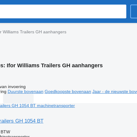
or Williams Trailers GH aanhangers
es:
Ifor Williams Trailers GH aanhangers
van invoering
ring
Duurste bovenaan
Goedkoopste bovenaan
Jaar - de nieuwste bo
Trailers GH 1054 BT
f BTW
hinetransporter