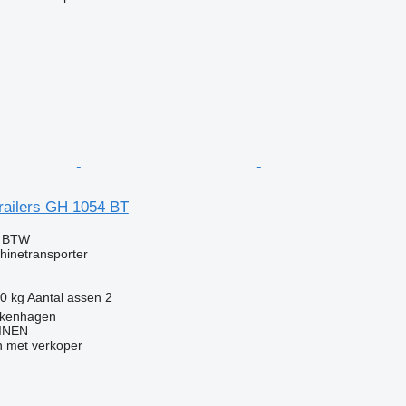
Trailers GH 1054 BT
f BTW
hinetransporter
0 kg
Aantal assen
2
alkenhagen
INEN
 met verkoper