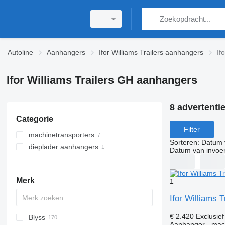
Autoline
Aanhangers
Ifor Williams Trailers aanhangers
If
Ifor Williams Trailers GH aanhangers
8 advertenti
Categorie
Filter
machinetransporters
Sorteren
:
Datum 
dieplader aanhangers
Datum van invoe
Merk
1
Ifor Williams 
€ 2.420
Exclusie
Blyss
PA
HTS
GTB
PS
22
Brevis
Aanhanger - mac