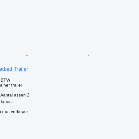
atbed Trailer
f BTW
iner trailer
Aantal assen
2
udapest
 met verkoper