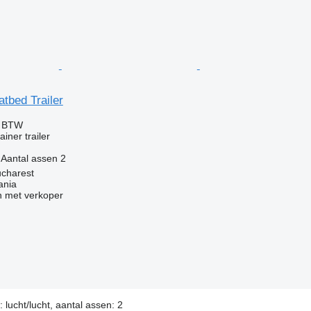
atbed Trailer
f BTW
iner trailer
Aantal assen
2
charest
ania
 met verkoper
: lucht/lucht, aantal assen: 2