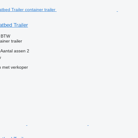
atbed Trailer
f BTW
iner trailer
Aantal assen
2
w
 met verkoper