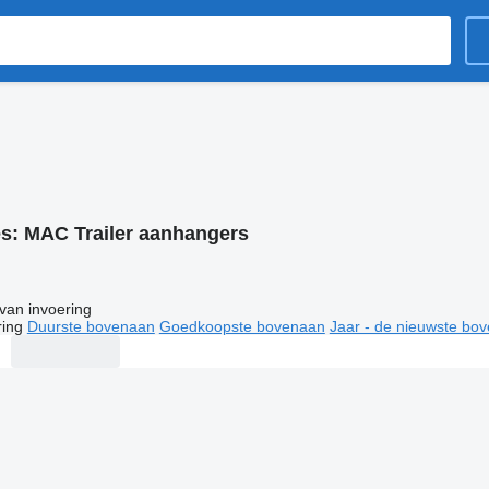
es:
MAC Trailer aanhangers
van invoering
ring
Duurste bovenaan
Goedkoopste bovenaan
Jaar - de nieuwste bo