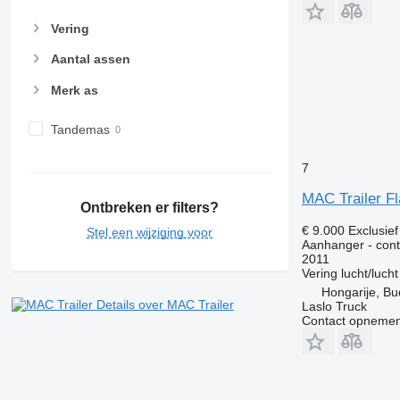
Vering
Aantal assen
Merk as
Tandemas
7
MAC Trailer Fl
Ontbreken er filters?
€ 9.000
Exclusie
Stel een wijziging voor
Aanhanger - conta
2011
Vering
lucht/lucht
Hongarije, B
Details over MAC Trailer
Laslo Truck
Contact opnemen