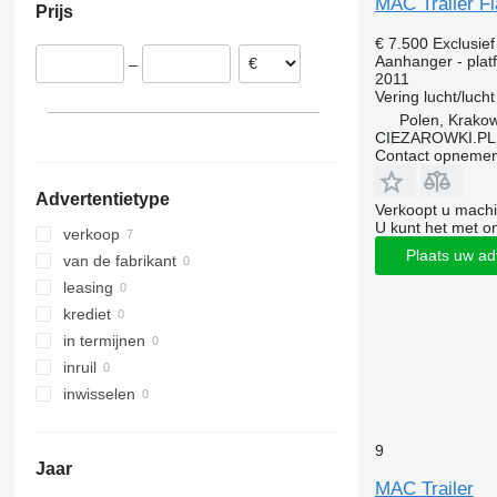
MAC Trailer Fl
Prijs
Hongarije
€ 7.500
Exclusie
Litouwen
Aanhanger - platf
–
2011
Vering
lucht/lucht
Polen, Krako
CIEZAROWKI.PL
Contact opnemen
Advertentietype
Verkoopt u machi
U kunt het met o
verkoop
Plaats uw ad
van de fabrikant
leasing
krediet
in termijnen
inruil
inwisselen
9
Jaar
MAC Trailer