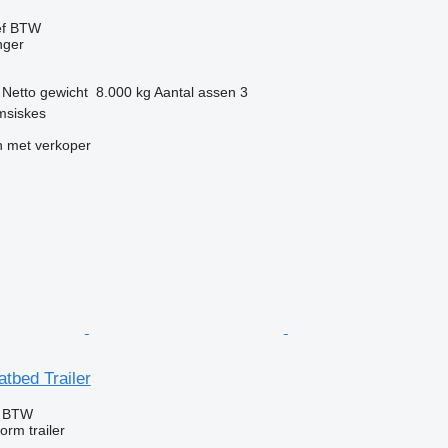
ef BTW
nger
Netto gewicht
8.000 kg
Aantal assen
3
msiskes
 met verkoper
atbed Trailer
f BTW
orm trailer