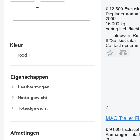
–
€ 12.500
Exclusi
Dieplader aanha
2000
16.000 kg
Vering
lucht/lucht
Litouwen, Ru
IĮ "Sunkūs ratai"
Kleur
Contact opnemen
rood
Eigenschappen
Laadvermogen
Netto gewicht
7
Totaalgewicht
MAC Trailer Fl
€ 9.000
Exclusie
Afmetingen
Aanhanger - platf
2011