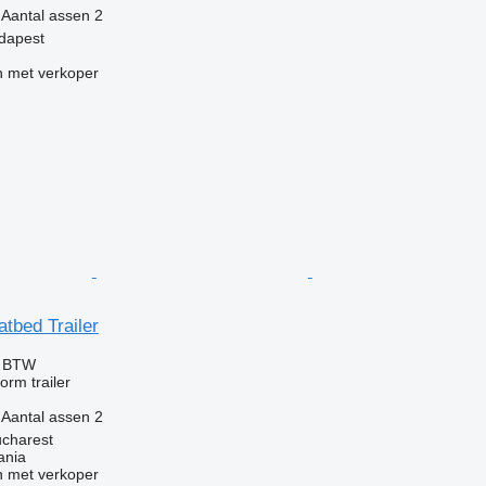
Aantal assen
2
udapest
 met verkoper
atbed Trailer
f BTW
orm trailer
Aantal assen
2
charest
ania
 met verkoper