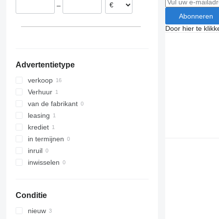
–
Hongarije
Abonneren
Door hier te klik
Advertentietype
verkoop
Verhuur
van de fabrikant
leasing
krediet
in termijnen
inruil
inwisselen
Conditie
nieuw