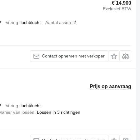
€ 14.900
Exclusief BTW
³
Vering
lucht/lucht
Aantal assen
2
Contact opnemen met verkoper
Prijs op aanvraag
³
Vering
lucht/lucht
Manier van lossen
Lossen in 3 richtingen