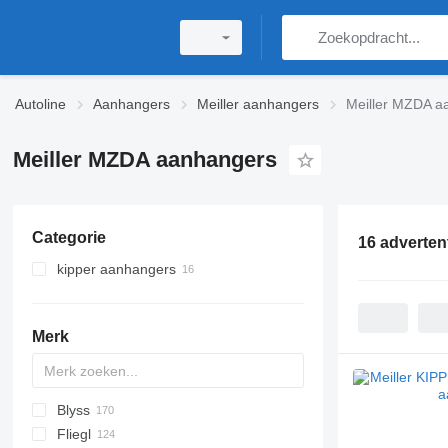
Autoline
Aanhangers
Meiller aanhangers
Meiller MZDA a
Meiller MZDA aanhangers
Categorie
16 adverten
kipper aanhangers
Merk
Blyss
PA
HTS
GTB
PS
22
Brevis
Fliegl
TPW
MSX
Gigant
Jupiter
TA
1205
A Transporter
3 series
BPA
PT
202
CSD
Debon
Cargos
T 38
HW
A1010
LVA
A-series
L-series
S-series
DURUS
MAX
Ducato