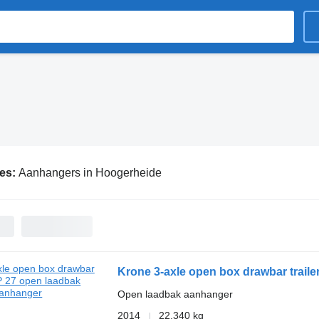
ies:
Aanhangers in Hoogerheide
Krone 3-axle open box drawbar traile
Open laadbak aanhanger
2014
22.340 kg