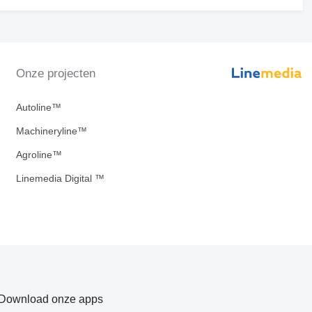
Onze projecten
Autoline™
Machineryline™
Agroline™
Linemedia Digital ™
Download onze apps