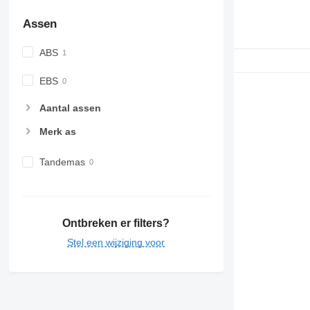
Assen
ABS
EBS
Aantal assen
Merk as
Tandemas
Ontbreken er filters?
Stel een wijziging voor