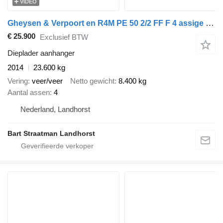
VIDEO
Gheysen & Verpoort en R4M PE 50 2/2 FF F 4 assige bladgeveerde dieplader met verbre
€ 25.900
Exclusief BTW
Dieplader aanhanger
2014
23.600 kg
Vering
veer/veer
Netto gewicht
8.400 kg
Aantal assen
4
Nederland, Landhorst
Bart Straatman Landhorst