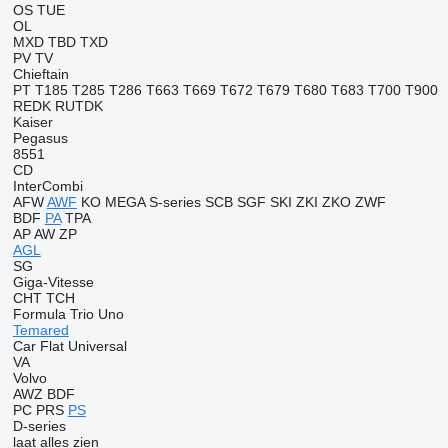
OS
TUE
OL
MXD
TBD
TXD
PV
TV
Chieftain
PT
T185
T285
T286
T663
T669
T672
T679
T680
T683
T700
T900
REDK
RUTDK
Kaiser
Pegasus
8551
CD
InterCombi
AFW
AWF
KO
MEGA
S-series
SCB
SGF
SKI
ZKI
ZKO
ZWF
BDF
PA
TPA
AP
AW
ZP
AGL
SG
Giga-Vitesse
CHT
TCH
Formula
Trio
Uno
Temared
Car Flat
Universal
VA
Volvo
AWZ
BDF
PC
PRS
PS
D-series
laat alles zien