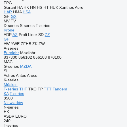
TPG
Garant
HA
HK
HN
HS
HT
HUK
Xanthos Aero
HAR
HMA
HSA
GH
GX
MV
TV
D-series
S-series
T-series
Krone
ADP
AZ
Profi Liner
SD
ZZ
GP
AW
YWE
ZFHB
ZK
ZW
A-series
Eurolohr
Maxilohr
837300
856102
856103
870100
MAC
G-series
MZDA
SL
Actros
Antos
Arocs
K-series
Möslein
T-series
THT
TKO
TP
TTT
Tandem
KA
T-series
8560
Niewiadów
N-series
HK
ASDV
EURO
240
T-series