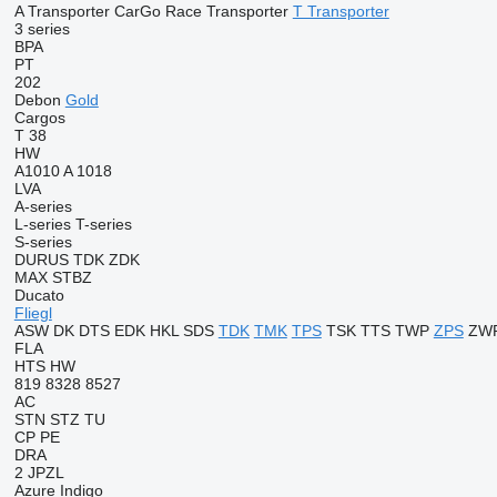
A Transporter
CarGo
Race Transporter
T Transporter
3 series
BPA
PT
202
Debon
Gold
Cargos
T 38
HW
A1010
A 1018
LVA
A-series
L-series
T-series
S-series
DURUS
TDK
ZDK
MAX
STBZ
Ducato
Fliegl
ASW
DK
DTS
EDK
HKL
SDS
TDK
TMK
TPS
TSK
TTS
TWP
ZPS
ZW
FLA
HTS
HW
819
8328
8527
AC
STN
STZ
TU
CP
PE
DRA
2 JPZL
Azure
Indigo