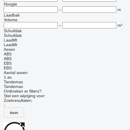
Hoogte
–
m
Laadbak
Volume
–
m³
Schuifdak
Schuifdak
Laadlift
Laadlift
Assen
ABS
ABS
EBS
EBS
Aantal assen
1 as
Tandemas
Tandemas
Ontbreken er filters?
Stel een wijziging voor
Zoekresultaten:
-
toon