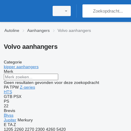
Autoline
Aanhangers
Volvo aanhangers
Volvo aanhangers
Categorie
kipper aanhangers
Merk
Geen resultaten gevonden voor deze zoekopdracht
PA
TPW
Z-series
HTS
GTB
PSX
PS
22
Brevis
Blyss
Jupiter
Merkury
E
TA
Z
1205
2260
2270
2300
4260
5420