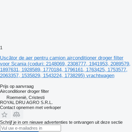
1
Uscător de aer pentru camion airconditioner droger filter
voor Scania (coduri: 2148069, 2308777, 1941953, 2089579,
1897631, 1928589, 1770184, 1796161, 1763425, 1753577,
2063357, 1535829, 1543224, 1738295) vrachtwagen
Prijs op aanvraag
Airconditioner droger filter
Roemenië, Cristesti
ROYAL DRU AGRO S.R.L.
Contact opnemen met verkoper
Schrijf je in om nieuwe advertenties te ontvangen uit deze sectie