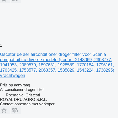
1
Uscător de aer airconditioner droger filter voor Scania
compatibil cu diverse modele (coduri: 2148069, 2308777,
1941953, 2089579, 1897631, 1928589, 1770184, 1796161,
1763425, 1753577, 2063357, 1535829, 1543224, 1738295)
vrachtwagen
Prijs op aanvraag
Airconditioner droger filter
Roemenië, Cristesti
ROYAL DRU AGRO S.R.L.
Contact opnemen met verkoper