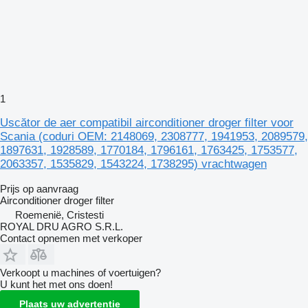
1
Uscător de aer compatibil airconditioner droger filter voor
Scania (coduri OEM: 2148069, 2308777, 1941953, 2089579,
1897631, 1928589, 1770184, 1796161, 1763425, 1753577,
2063357, 1535829, 1543224, 1738295) vrachtwagen
Prijs op aanvraag
Airconditioner droger filter
Roemenië, Cristesti
ROYAL DRU AGRO S.R.L.
Contact opnemen met verkoper
Verkoopt u machines of voertuigen?
U kunt het met ons doen!
Plaats uw advertentie