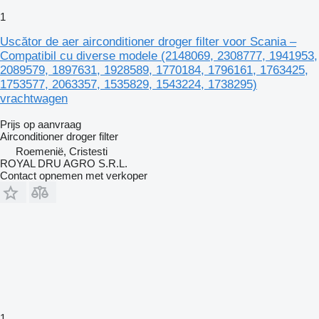
1
Uscător de aer airconditioner droger filter voor Scania –
Compatibil cu diverse modele (2148069, 2308777, 1941953,
2089579, 1897631, 1928589, 1770184, 1796161, 1763425,
1753577, 2063357, 1535829, 1543224, 1738295)
vrachtwagen
Prijs op aanvraag
Airconditioner droger filter
Roemenië, Cristesti
ROYAL DRU AGRO S.R.L.
Contact opnemen met verkoper
1