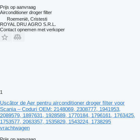
Prijs op aanvraag
Airconditioner droger filter
Roemenië, Cristesti
ROYAL DRU AGRO S.R.L.
Contact opnemen met verkoper
1
Uscător de Aer pentru airconditioner droger filter voor
Scania – Coduri OEM: 2148069, 2308777, 1941953,
2089579, 1897631, 1928589, 1770184, 1796161, 1763425,
1753577, 2063357, 1535829, 1543224, 1738295
vrachtwagen
Prijs op aanvraag