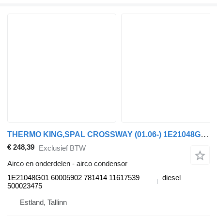
THERMO KING,SPAL CROSSWAY (01.06-) 1E21048G01 airco condensor voor Irisbus Arway, Crossway, Crealis, Magelys, Proway, Daily Tourys (2006-)
€ 248,39
Exclusief BTW
Airco en onderdelen - airco condensor
1E21048G01 60005902 781414 11617539
diesel
500023475
Estland, Tallinn