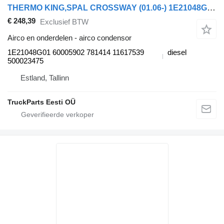
THERMO KING,SPAL CROSSWAY (01.06-) 1E21048G01 airco condensor voor Irisbus Arway, Crossway, Crealis, Magelys, Proway, Daily Tourys (2006-)
€ 248,39
Exclusief BTW
Airco en onderdelen - airco condensor
1E21048G01 60005902 781414 11617539
diesel
500023475
Estland, Tallinn
TruckParts Eesti OÜ