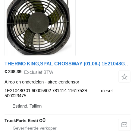
THERMO KING,SPAL CROSSWAY (01.06-) 1E21048G01 airco condensor voor Irisbus Arway, Crossway, Crealis, Magelys, Proway, Daily Tourys (2006-)
€ 248,39
Exclusief BTW
Airco en onderdelen - airco condensor
1E21048G01 60005902 781414 11617539
diesel
500023475
Estland, Tallinn
TruckParts Eesti OÜ