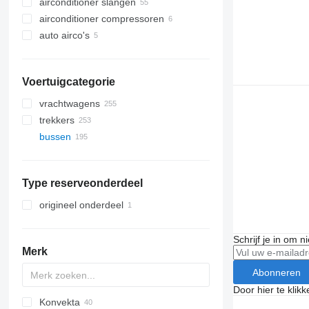
airconditioner slangen
airconditioner compressoren
auto airco's
Voertuigcategorie
vrachtwagens
trekkers
bussen
Type reserveonderdeel
origineel onderdeel
Schrijf je in om 
Merk
Abonneren
Door hier te klik
Konvekta
Crossway
Crossway