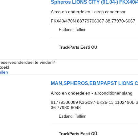
Spheros LIONS CITY (01.04-) FKX40/
Airco en onderdelen - airco condensor
FKX40/470N 88779706067 88.77970-6067
Estland, Tallinn
TruckParts Eesti OÜ
 reserveonderdeel te vinden?
zoek!
llen
Airco en onderdelen - airconditioner slang
81779306089 K3G097-BK26-13 1102490B 3
36.77930-6048
Estland, Tallinn
TruckParts Eesti OÜ