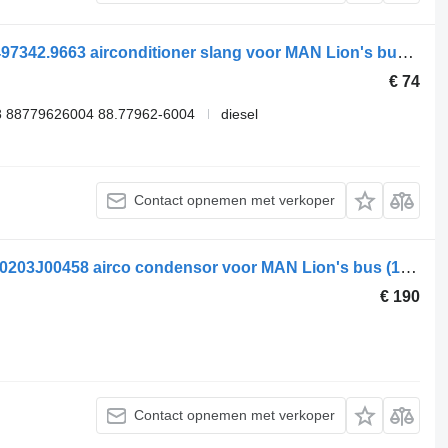
MAN LIONS CITY A23 (01.96-12.11) 8497342.9663 airconditioner slang voor MAN Lion's bus (1991-)
€ 74
8 88779626004 88.77962-6004
diesel
Contact opnemen met verkoper
Carrier LIONS CITY A26 (01.98-12.13) 0203J00458 airco condensor voor MAN Lion's bus (1991-)
€ 190
Contact opnemen met verkoper