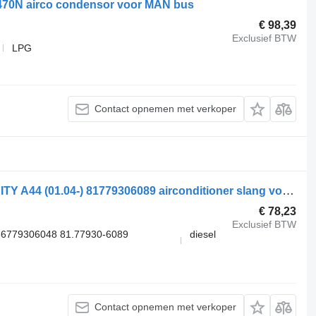
470N airco condensor voor MAN bus
€ 98,39
Exclusief BTW
LPG
Contact opnemen met verkoper
MAN,SPHEROS,EBMPAPST LIONS CITY A44 (01.04-) 81779306089 airconditioner slang voor MAN LIONS CITY A44 (01.04-) bus
€ 78,23
Exclusief BTW
6779306048 81.77930-6089
diesel
Contact opnemen met verkoper