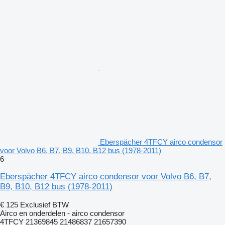
Eberspächer 4TFCY airco condensor
voor Volvo B6, B7, B9, B10, B12 bus (1978-2011)
6
Eberspächer 4TFCY airco condensor voor Volvo B6, B7,
B9, B10, B12 bus (1978-2011)
€ 125
Exclusief BTW
Airco en onderdelen - airco condensor
4TFCY 21369845 21486837 21657390