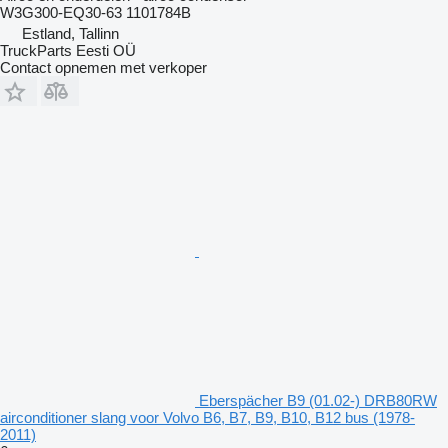
W3G300-EQ30-63 1101784B
Estland, Tallinn
TruckParts Eesti OÜ
Contact opnemen met verkoper
Eberspächer B9 (01.02-) DRB80RW
airconditioner slang voor Volvo B6, B7, B9, B10, B12 bus (1978-
2011)