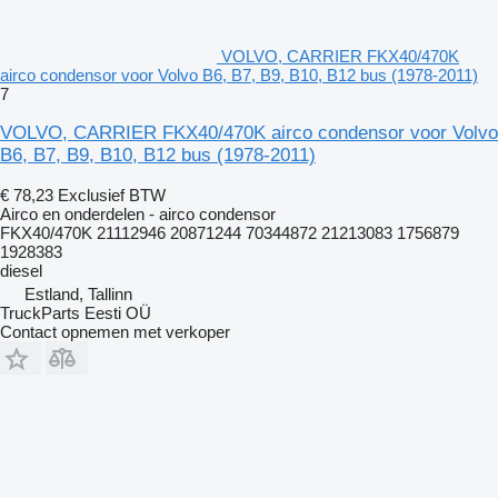
VOLVO, CARRIER FKX40/470K
airco condensor voor Volvo B6, B7, B9, B10, B12 bus (1978-2011)
7
VOLVO, CARRIER FKX40/470K airco condensor voor Volvo
B6, B7, B9, B10, B12 bus (1978-2011)
€ 78,23
Exclusief BTW
Airco en onderdelen - airco condensor
FKX40/470K 21112946 20871244 70344872 21213083 1756879
1928383
diesel
Estland, Tallinn
TruckParts Eesti OÜ
Contact opnemen met verkoper