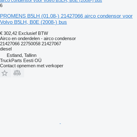
airco condensor voor Volvo B5LH, B0E (2008-) bus
6
PROMENS B5LH (01.08-) 21427066 airco condensor voor
Volvo B5LH, B0E (2008-) bus
€ 302,42
Exclusief BTW
Airco en onderdelen - airco condensor
21427066 22750058 21427067
diesel
Estland, Tallinn
TruckParts Eesti OÜ
Contact opnemen met verkoper