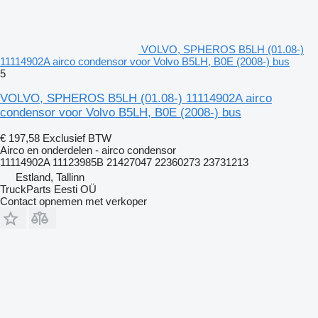
VOLVO, SPHEROS B5LH (01.08-)
11114902A airco condensor voor Volvo B5LH, B0E (2008-) bus
5
VOLVO, SPHEROS B5LH (01.08-) 11114902A airco
condensor voor Volvo B5LH, B0E (2008-) bus
€ 197,58
Exclusief BTW
Airco en onderdelen - airco condensor
11114902A 11123985B 21427047 22360273 23731213
Estland, Tallinn
TruckParts Eesti OÜ
Contact opnemen met verkoper