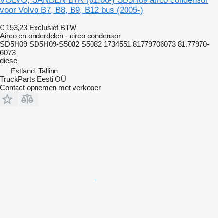
VOLVO, SANDEN B7R (01.06-) SD5H09 airco condensor
voor Volvo B7, B8, B9, B12 bus (2005-)
€ 153,23
Exclusief BTW
Airco en onderdelen - airco condensor
SD5H09 SD5H09-S5082 S5082 1734551 81779706073 81.77970-
6073
diesel
Estland, Tallinn
TruckParts Eesti OÜ
Contact opnemen met verkoper