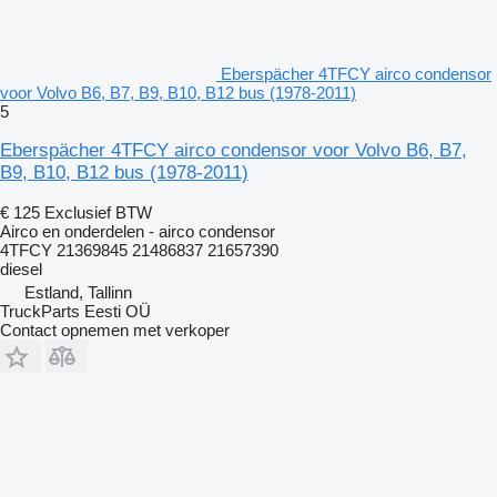
Eberspächer 4TFCY airco condensor
voor Volvo B6, B7, B9, B10, B12 bus (1978-2011)
5
Eberspächer 4TFCY airco condensor voor Volvo B6, B7,
B9, B10, B12 bus (1978-2011)
€ 125
Exclusief BTW
Airco en onderdelen - airco condensor
4TFCY 21369845 21486837 21657390
diesel
Estland, Tallinn
TruckParts Eesti OÜ
Contact opnemen met verkoper