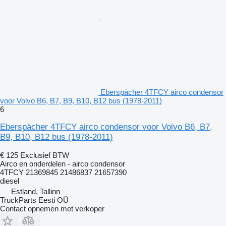
Eberspächer 4TFCY airco condensor
voor Volvo B6, B7, B9, B10, B12 bus (1978-2011)
6
Eberspächer 4TFCY airco condensor voor Volvo B6, B7,
B9, B10, B12 bus (1978-2011)
€ 125
Exclusief BTW
Airco en onderdelen - airco condensor
4TFCY 21369845 21486837 21657390
diesel
Estland, Tallinn
TruckParts Eesti OÜ
Contact opnemen met verkoper