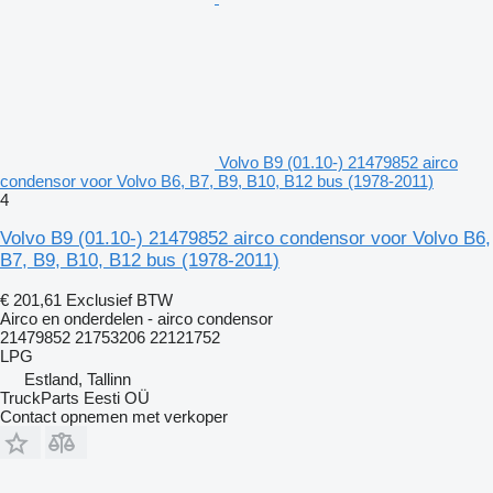
Volvo B9 (01.10-) 21479852 airco
condensor voor Volvo B6, B7, B9, B10, B12 bus (1978-2011)
4
Volvo B9 (01.10-) 21479852 airco condensor voor Volvo B6,
B7, B9, B10, B12 bus (1978-2011)
€ 201,61
Exclusief BTW
Airco en onderdelen - airco condensor
21479852 21753206 22121752
LPG
Estland, Tallinn
TruckParts Eesti OÜ
Contact opnemen met verkoper