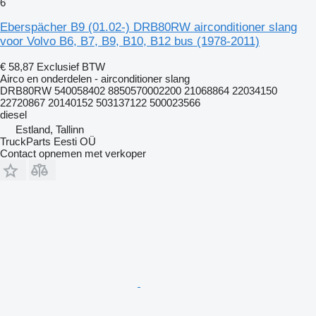
6
Eberspächer B9 (01.02-) DRB80RW airconditioner slang
voor Volvo B6, B7, B9, B10, B12 bus (1978-2011)
€ 58,87
Exclusief BTW
Airco en onderdelen - airconditioner slang
DRB80RW 540058402 8850570002200 21068864 22034150
22720867 20140152 503137122 500023566
diesel
Estland, Tallinn
TruckParts Eesti OÜ
Contact opnemen met verkoper