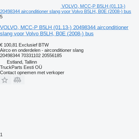
VOLVO, MCC-P B5LH (01.13-)
20498344 airconditioner slang voor Volvo B5LH, B0E (2008-) bus
5
VOLVO, MCC-P B5LH (01.13-) 20498344 airconditioner
slang voor Volvo B5LH, B0E (2008-) bus
€ 100,81
Exclusief BTW
Airco en onderdelen - airconditioner slang
20498344 70331102 20556185
Estland, Tallinn
TruckParts Eesti OÜ
Contact opnemen met verkoper
1