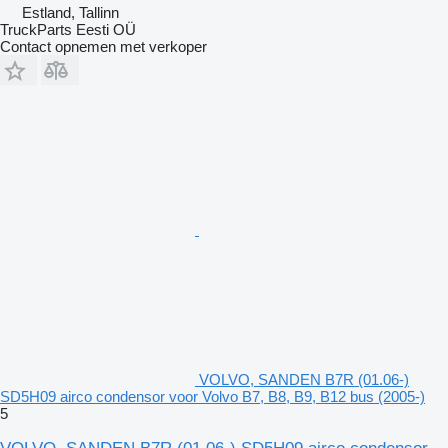
Estland, Tallinn
TruckParts Eesti OÜ
Contact opnemen met verkoper
VOLVO, SANDEN B7R (01.06-)
SD5H09 airco condensor voor Volvo B7, B8, B9, B12 bus (2005-)
5