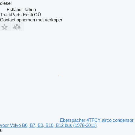
diesel
Estland, Tallinn
TruckParts Eesti OÜ
Contact opnemen met verkoper
Eberspächer 4TFCY airco condensor
voor Volvo B6, B7, B9, B10, B12 bus (1978-2011)
6