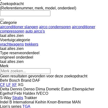
Zoekopdracht
(Referentienummer, merk, model, onderdeel)
Categorie
airconditioner slangen
airco condensoren
airconditioner
compressoren
auto airco's
laat alles zien
Voertuigcategorie
vrachtwagens
trekkers
laat alles zien
Type reserveonderdeel
origineel onderdeel
laat alles zien
Merk
Geen resultaten gevonden voor deze zoekopdracht
Behr
Bosch
Brand
DAF
CF
LF
XF
XG
Delta
Dennis
Denso
Dirna
Dometic
Eaton
Eberspächer
Egelhof
Febi
Haldex
IVECO
S-Way
Stralis
Trakker
Indel B
International
Keihin
Knorr-Bremse
MAN
Lion's series
TGA