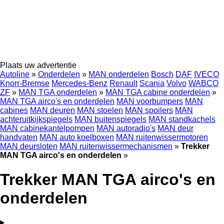
Plaats uw advertentie
Autoline
»
Onderdelen
»
MAN onderdelen
Bosch
DAF
IVECO
Knorr-Bremse
Mercedes-Benz
Renault
Scania
Volvo
WABCO
ZF
»
MAN TGA onderdelen
»
MAN TGA cabine onderdelen
»
MAN TGA airco's en onderdelen
MAN voorbumpers
MAN
cabines
MAN deuren
MAN stoelen
MAN spoilers
MAN
achteruitkijkspiegels
MAN buitenspiegels
MAN standkachels
MAN cabinekantelpompen
MAN autoradio's
MAN deur
handvaten
MAN auto koelboxen
MAN ruitenwissermotoren
MAN deursloten
MAN ruitenwissermechanismen
»
Trekker
MAN TGA airco's en onderdelen
»
Trekker MAN TGA airco's en
onderdelen