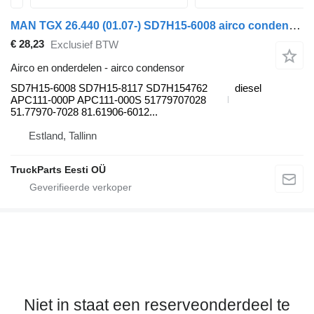
MAN TGX 26.440 (01.07-) SD7H15-6008 airco condensor voor MAN TGL, TGM, TGS, TGX (2005-2021) trekker
€ 28,23
Exclusief BTW
Airco en onderdelen - airco condensor
SD7H15-6008 SD7H15-8117 SD7H154762
diesel
APC111-000P APC111-000S 51779707028
51.77970-7028 81.61906-6012...
Estland, Tallinn
TruckParts Eesti OÜ
Niet in staat een reserveonderdeel te