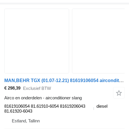
MAN,BEHR TGX (01.07-12.21) 81619106054 airconditioner slang voor MAN TGL, TGM, TGS, TGX (2005-2021) trekker
€ 298,39
Exclusief BTW
Airco en onderdelen - airconditioner slang
81619106054 81.61910-6054 81619206043
diesel
81.61920-6043
Estland, Tallinn