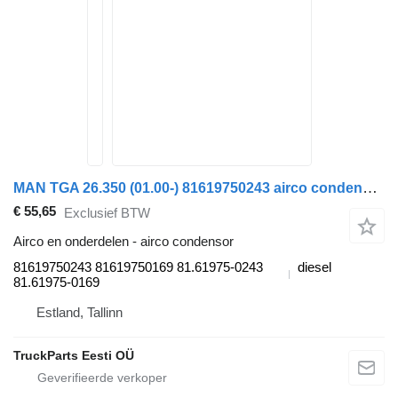
MAN TGA 26.350 (01.00-) 81619750243 airco condensor voor MAN 4-series, TGA (1993-2009) trekker
€ 55,65
Exclusief BTW
Airco en onderdelen - airco condensor
81619750243 81619750169 81.61975-0243
diesel
81.61975-0169
Estland, Tallinn
TruckParts Eesti OÜ