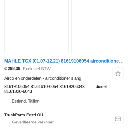
MAHLE TGX (01.07-12.21) 81619106054 airconditioner slang voor MAN TGL, TGM, TGS, TGX (2005-2021) trekker
€ 298,39
Exclusief BTW
Airco en onderdelen - airconditioner slang
81619106054 81.61910-6054 81619206043
diesel
81.61920-6043
Estland, Tallinn
TruckParts Eesti OÜ