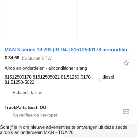
MAN 3-series 19.293 (01.94-) 81512500178 airconditioner slang voor MAN 3-series (1993-2000) trekker
€ 34,68
Exclusief BTW
Airco en onderdelen - airconditioner slang
81512500178 81512505022 81.51250-0178
diesel
81.51250-5022
Estland, Tallinn
TruckParts Eesti OÜ
Schrijf je in om nieuwe advertenties te ontvangen uit deze sectie
airco's en onderdelen
MAN - TGA 26