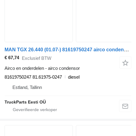
MAN TGX 26.440 (01.07-) 81619750247 airco condensor voor MAN TGL, TGM, TGS, TGX (2005-2021) trekker
€ 67,74
Exclusief BTW
Airco en onderdelen - airco condensor
81619750247 81.61975-0247
diesel
Estland, Tallinn
TruckParts Eesti OÜ