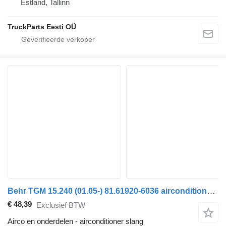
Estland, Tallinn
TruckParts Eesti OÜ
Behr TGM 15.240 (01.05-) 81.61920-6036 airconditioner slang voor MAN TGL, TGM, TGS, TGX (2005-2021) trekker
€ 48,39
Exclusief BTW
Airco en onderdelen - airconditioner slang