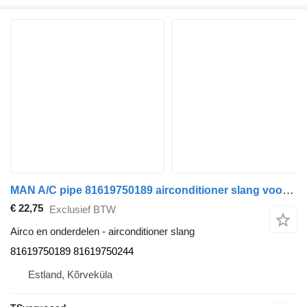
MAN A/C pipe 81619750189 airconditioner slang voor MAN TGA 26.430 trekker
€ 22,75
Exclusief BTW
Airco en onderdelen - airconditioner slang
81619750189 81619750244
Estland, Kõrveküla