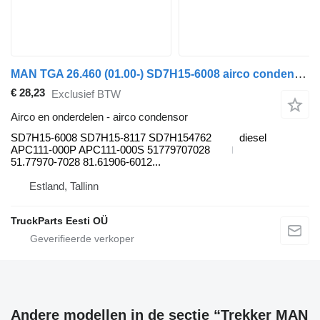
MAN TGA 26.460 (01.00-) SD7H15-6008 airco condensor voor MAN 4-series, TGA (1993-2009) trekker
€ 28,23
Exclusief BTW
Airco en onderdelen - airco condensor
SD7H15-6008 SD7H15-8117 SD7H154762
diesel
APC111-000P APC111-000S 51779707028
51.77970-7028 81.61906-6012...
Estland, Tallinn
TruckParts Eesti OÜ
Andere modellen in de sectie “Trekker MAN