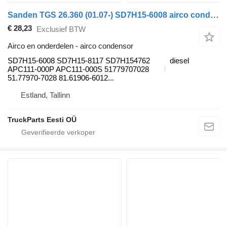
Sanden TGS 26.360 (01.07-) SD7H15-6008 airco condensor voor MAN TGL, TGM, TGS, TGX (2005-2021) trekker
€ 28,23
Exclusief BTW
Airco en onderdelen - airco condensor
SD7H15-6008 SD7H15-8117 SD7H154762
diesel
APC111-000P APC111-000S 51779707028
51.77970-7028 81.61906-6012...
Estland, Tallinn
TruckParts Eesti OÜ