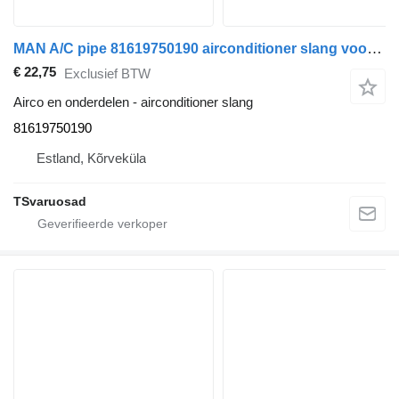
MAN A/C pipe 81619750190 airconditioner slang voor MAN TGA 26.430 trekker
€ 22,75
Exclusief BTW
Airco en onderdelen - airconditioner slang
81619750190
Estland, Kõrveküla
TSvaruosad