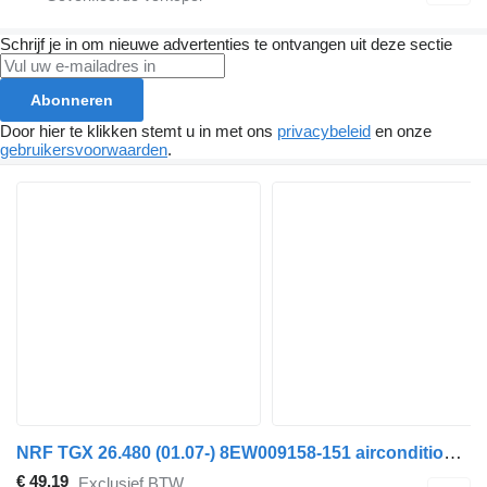
Schrijf je in om nieuwe advertenties te ontvangen uit deze sectie
Abonneren
Door hier te klikken stemt u in met ons
privacybeleid
en onze
gebruikersvoorwaarden
.
NRF TGX 26.480 (01.07-) 8EW009158-151 airconditioner slang voor MAN TGL, TGM, TGS, TGX (2005-2021) trekker
€ 49,19
Exclusief BTW