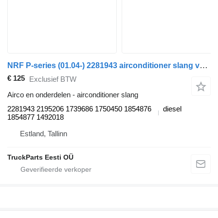
NRF P-series (01.04-) 2281943 airconditioner slang voor Scania P,G,R,T-series (2004-2017) trekker
€ 125
Exclusief BTW
Airco en onderdelen - airconditioner slang
2281943 2195206 1739686 1750450 1854876
diesel
1854877 1492018
Estland, Tallinn
TruckParts Eesti OÜ