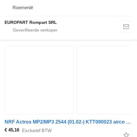
Roemenië
EUROPART Rompart SRL
NRF Actros MP2/MP3 2544 (01.02-) KTT090023 airco condensor voor Mercedes-Benz Actros, Axor MP1, MP2, MP3 (1996-2014) trekker
€ 45,16
Exclusief BTW