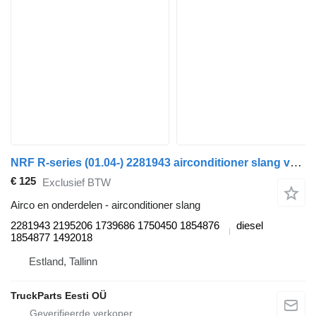
NRF R-series (01.04-) 2281943 airconditioner slang voor Scania P,G,R,T-series (2004-2017) trekker
€ 125
Exclusief BTW
Airco en onderdelen - airconditioner slang
2281943 2195206 1739686 1750450 1854876
diesel
1854877 1492018
Estland, Tallinn
TruckParts Eesti OÜ