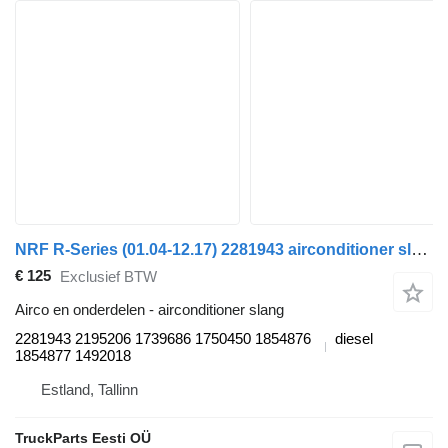
NRF R-Series (01.04-12.17) 2281943 airconditioner slang voor Scania P,G,R,T-series (2004-2017) trekker
€ 125
Exclusief BTW
Airco en onderdelen - airconditioner slang
2281943 2195206 1739686 1750450 1854876
diesel
1854877 1492018
Estland, Tallinn
TruckParts Eesti OÜ