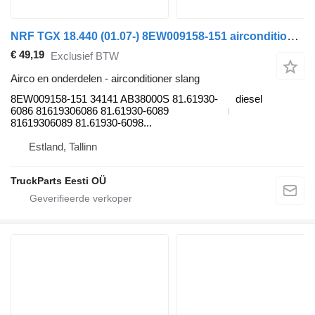
NRF TGX 18.440 (01.07-) 8EW009158-151 airconditioner slang voor MAN TGL, TGM, TGS, TGX (2005-2021) trekker
€ 49,19
Exclusief BTW
Airco en onderdelen - airconditioner slang
8EW009158-151 34141 AB38000S 81.61930-
diesel
6086 81619306086 81.61930-6089
81619306089 81.61930-6098...
Estland, Tallinn
TruckParts Eesti OÜ