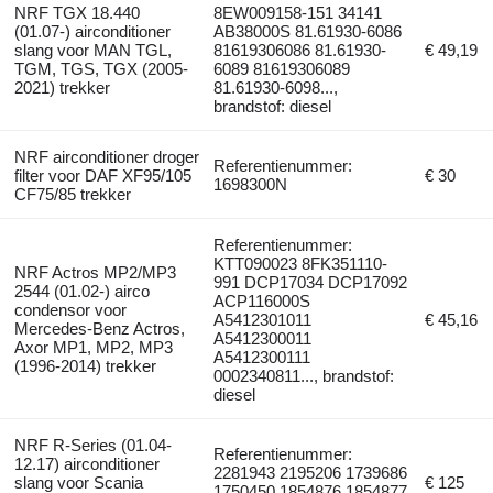
NRF TGX 18.440
8EW009158-151 34141
(01.07-) airconditioner
AB38000S 81.61930-6086
slang voor MAN TGL,
81619306086 81.61930-
€ 49,19
TGM, TGS, TGX (2005-
6089 81619306089
2021) trekker
81.61930-6098...,
brandstof: diesel
NRF airconditioner droger
Referentienummer:
filter voor DAF XF95/105
€ 30
1698300N
CF75/85 trekker
Referentienummer:
KTT090023 8FK351110-
NRF Actros MP2/MP3
991 DCP17034 DCP17092
2544 (01.02-) airco
ACP116000S
condensor voor
A5412301011
€ 45,16
Mercedes-Benz Actros,
A5412300011
Axor MP1, MP2, MP3
A5412300111
(1996-2014) trekker
0002340811..., brandstof:
diesel
NRF R-Series (01.04-
Referentienummer:
12.17) airconditioner
2281943 2195206 1739686
slang voor Scania
€ 125
1750450 1854876 1854877