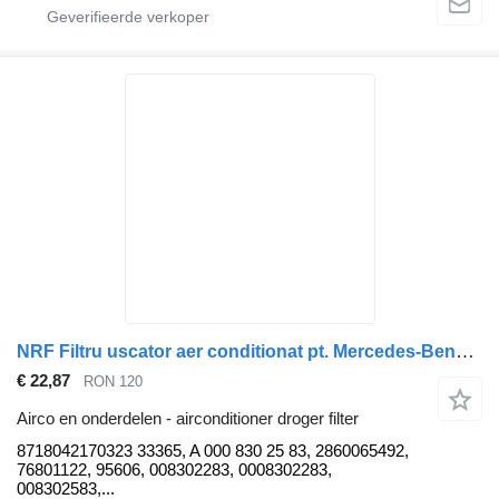
NRF Filtru uscator aer conditionat pt. Mercedes-Benz Actros MP4/MP5 8718042170323 airconditioner droger filter voor Mercedes-Benz Actros MP4/MP5 trekker
€ 22,87
RON 120
Airco en onderdelen - airconditioner droger filter
8718042170323 33365, A 000 830 25 83, 2860065492,
76801122, 95606, 008302283, 0008302283,
008302583,...