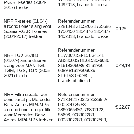
P,G,R,T-series (2004-
1492018, brandstof: diesel
2017) trekker
NRF R-series (01.04-)
Referentienummer:
airconditioner slang voor
2281943 2195206 1739686
€ 125
Scania P,G,R,T-series
1750450 1854876 1854877
(2004-2017) trekker
1492018, brandstof: diesel
Referentienummer:
NRF TGX 26.480
8EW009158-151 34141
(01.07-) airconditioner
AB38000S 81.61930-6086
slang voor MAN TGL,
81619306086 81.61930-
€ 49,19
TGM, TGS, TGX (2005-
6089 81619306089
2021) trekker
81.61930-6098...,
brandstof: diesel
NRF Filtru uscator aer
Referentienummer:
conditionat pt. Mercedes-
8718042170323 33365, A
Benz Actros MP4/MP5
000 830 25 83,
€ 22,87
airconditioner droger filter
2860065492, 76801122,
voor Mercedes-Benz
95606, 008302283,
Actros MP4/MP5 trekker
0008302283, 008302583,...