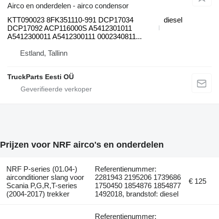
Airco en onderdelen - airco condensor
KTT090023 8FK351110-991 DCP17034
diesel
DCP17092 ACP116000S A5412301011
A5412300011 A5412300111 0002340811...
Estland, Tallinn
TruckParts Eesti OÜ
Prijzen voor NRF airco's en onderdelen
NRF P-series (01.04-)
Referentienummer:
airconditioner slang voor
2281943 2195206 1739686
€ 125
Scania P,G,R,T-series
1750450 1854876 1854877
(2004-2017) trekker
1492018, brandstof: diesel
Referentienummer: