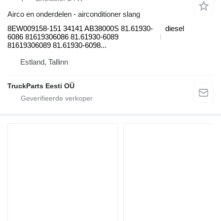
Airco en onderdelen - airconditioner slang
8EW009158-151 34141 AB38000S 81.61930-
diesel
6086 81619306086 81.61930-6089
81619306089 81.61930-6098...
Estland, Tallinn
TruckParts Eesti OÜ