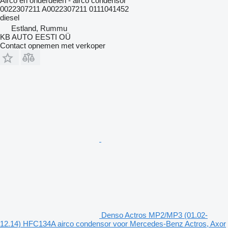
Airco en onderdelen - airco condensor
0022307211 A0022307211 0111041452
diesel
Estland, Rummu
KB AUTO EESTI OÜ
Contact opnemen met verkoper
Denso Actros MP2/MP3 (01.02-
12.14) HFC134A airco condensor voor Mercedes-Benz Actros, Axor