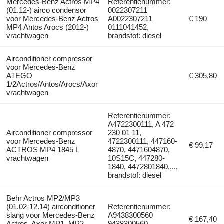
Mercedes-Benz Actros MP4
Referentienummer:
(01.12-) airco condensor
0022307211
voor Mercedes-Benz Actros
A0022307211
€ 190
MP4 Antos Arocs (2012-)
0111041452,
vrachtwagen
brandstof: diesel
Airconditioner compressor
voor Mercedes-Benz
ATEGO
€ 305,80
1/2Actros/Antos/Arocs/Axor
vrachtwagen
Referentienummer:
A4722300111, A 472
Airconditioner compressor
230 01 11,
voor Mercedes-Benz
4722300111, 447160-
€ 99,17
ACTROS MP4 1845 L
4870, 4471604870,
vrachtwagen
10S15C, 447280-
1840, 4472801840,...,
brandstof: diesel
Behr Actros MP2/MP3
(01.02-12.14) airconditioner
Referentienummer:
slang voor Mercedes-Benz
A9438300560
€ 167,40
Actros, Axor MP1, MP2,
9438300560,