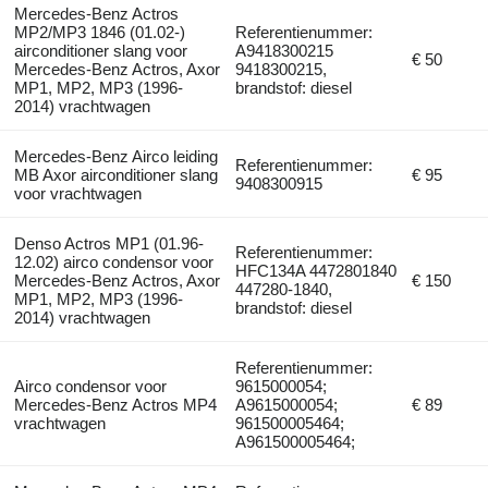
Mercedes-Benz Actros
MP2/MP3 1846 (01.02-)
Referentienummer:
airconditioner slang voor
A9418300215
€ 50
Mercedes-Benz Actros, Axor
9418300215,
MP1, MP2, MP3 (1996-
brandstof: diesel
2014) vrachtwagen
Mercedes-Benz Airco leiding
Referentienummer:
MB Axor airconditioner slang
€ 95
9408300915
voor vrachtwagen
Denso Actros MP1 (01.96-
Referentienummer:
12.02) airco condensor voor
HFC134A 4472801840
Mercedes-Benz Actros, Axor
€ 150
447280-1840,
MP1, MP2, MP3 (1996-
brandstof: diesel
2014) vrachtwagen
Referentienummer:
Airco condensor voor
9615000054;
Mercedes-Benz Actros MP4
A9615000054;
€ 89
vrachtwagen
961500005464;
A961500005464;