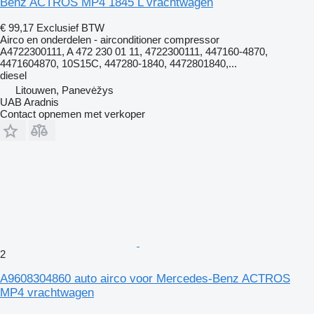
Benz ACTROS MP4 1845 L vrachtwagen
€ 99,17
Exclusief BTW
Airco en onderdelen - airconditioner compressor
A4722300111, A 472 230 01 11, 4722300111, 447160-4870,
4471604870, 10S15C, 447280-1840, 4472801840,...
diesel
Litouwen, Panevėžys
UAB Aradnis
Contact opnemen met verkoper
2
A9608304860 auto airco voor Mercedes-Benz ACTROS
MP4 vrachtwagen