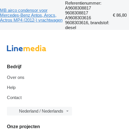
Referentienummer:
A9608308817
MB airco condensor voor
9608308817
Mercedes-Benz Antos, Arocs,
€ 86,80
A9608303616
Actros MP4 (2012-) vrachtwagen
9608303616, brandstof:
diesel
Bedrijf
Over ons
Help
Contact
Nederland / Nederlands
Onze projecten