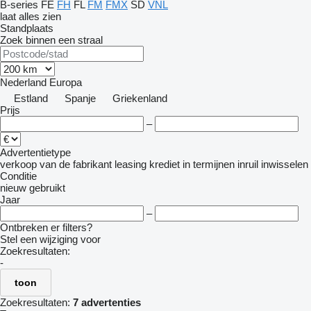
B-series
FE
FH
FL
FM
FMX
SD
VNL
laat alles zien
Standplaats
Zoek binnen een straal
Nederland
Europa
Estland
Spanje
Griekenland
Prijs
–
Advertentietype
verkoop
van de fabrikant
leasing
krediet
in termijnen
inruil
inwisselen
Conditie
nieuw
gebruikt
Jaar
–
Ontbreken er filters?
Stel een wijziging voor
Zoekresultaten:
-
toon
Zoekresultaten:
7 advertenties