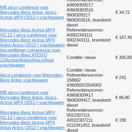
A9608309217
MB airco condensor voor
A9608303516
Mercedes-Benz Antos, Arocs,
€ 34,72
9608309217
Actros MP4 (2012-) vrachtwagen
9608303516, brandstof:
diesel
Mercedes-Benz Actros MP4
Referentienummer:
(01.12-) airco condensor voor
A0002343111
€ 167,40
Mercedes-Benz Actros MP4
0002343111, brandstof:
Antos Arocs (2012-) vrachtwagen
diesel
Airconditioner compressor voor
Mercedes-Benz ATEGO
Conditie: nieuw
€ 305,80
1/2Actros/Antos/Arocs/Axor
vrachtwagen
Conditie: nieuw,
Airco condensor voor Mercedes-
Referentienummer:
€ 242
Benz Antos vrachtwagen
158662
A9605001554/003
Referentienummer:
MB airco condensor voor
A9608309417
Mercedes-Benz Antos, Arocs,
€ 86,80
9608309417, brandstof:
Actros MP4 (2012-) vrachtwagen
diesel
Referentienummer:
Mercedes-Benz Actros MP4
0022307211
(01.12-) airco condensor voor
A0022307211
€ 190
Mercedes-Benz Actros MP4
0111041452, brandstof:
Antos Arocs (2012-) vrachtwagen
diesel