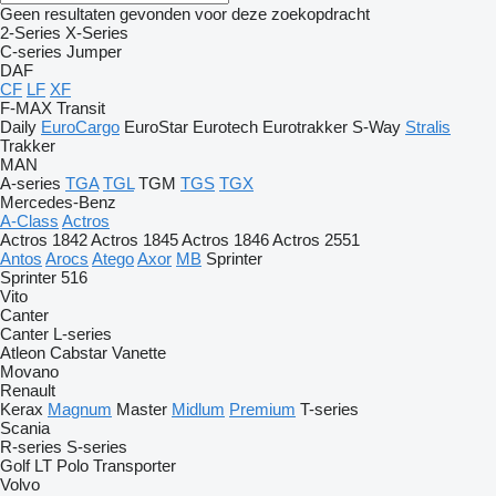
Geen resultaten gevonden voor deze zoekopdracht
2-Series
X-Series
C-series
Jumper
DAF
CF
LF
XF
F-MAX
Transit
Daily
EuroCargo
EuroStar
Eurotech
Eurotrakker
S-Way
Stralis
Trakker
MAN
A-series
TGA
TGL
TGM
TGS
TGX
Mercedes-Benz
A-Class
Actros
Actros 1842
Actros 1845
Actros 1846
Actros 2551
Antos
Arocs
Atego
Axor
MB
Sprinter
Sprinter 516
Vito
Canter
Canter
L-series
Atleon
Cabstar
Vanette
Movano
Renault
Kerax
Magnum
Master
Midlum
Premium
T-series
Scania
R-series
S-series
Golf
LT
Polo
Transporter
Volvo