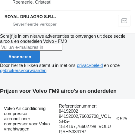
Roemenië, Cristesti
ROYAL DRU AGRO S.R.L.
Schrijf je in om nieuwe advertenties te ontvangen uit deze sectie
airco's en onderdelen
Volvo - FM9
Abonneren
Door hier te klikken stemt u in met ons
privacybeleid
en onze
gebruikersvoorwaarden
.
Prijzen voor Volvo FM9 airco's en onderdelen
Referentienummer:
Volvo Air conditioning
84192002
compressor
84192002,76602798_VOL,
airconditioner
€ 525
SHS-
compressor voor Volvo
15L4197,76602798_VOLU
vrachtwagen
P,SHS334197