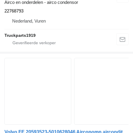
Airco en onderdelen - airco condensor
22768793
Nederland, Vuren
Truckparts1919
Volvo FE 20593523-5010628046 Aircopomp airconditioner compressor voor vrachtwagen