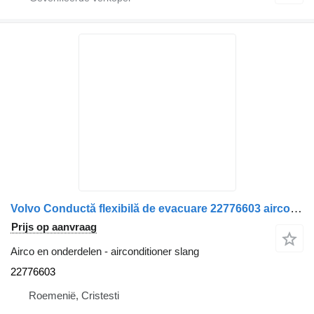
Volvo Conductă flexibilă de evacuare 22776603 airconditioner slang voor Volvo – / 15188734 vrachtwagen
Prijs op aanvraag
Airco en onderdelen - airconditioner slang
22776603
Roemenië, Cristesti