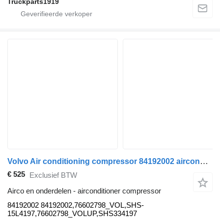
Truckparts1919
Volvo Air conditioning compressor 84192002 airconditioner compressor voor Volvo vrachtwagen
€ 525
Exclusief BTW
Airco en onderdelen - airconditioner compressor
84192002 84192002,76602798_VOL,SHS-
15L4197,76602798_VOLUP,SHS334197