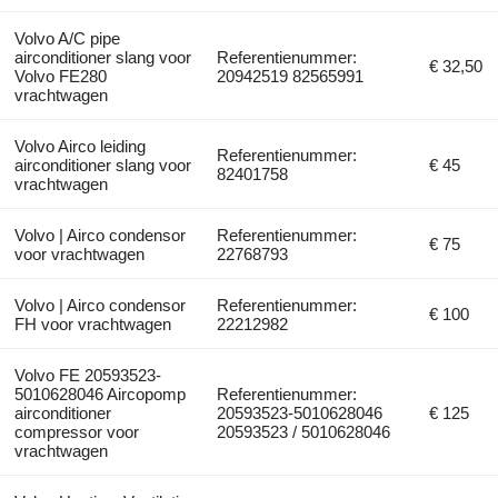
Volvo A/C pipe
airconditioner slang voor
Referentienummer:
€ 32,50
Volvo FE280
20942519 82565991
vrachtwagen
Volvo Airco leiding
Referentienummer:
airconditioner slang voor
€ 45
82401758
vrachtwagen
Volvo | Airco condensor
Referentienummer:
€ 75
voor vrachtwagen
22768793
Volvo | Airco condensor
Referentienummer:
€ 100
FH voor vrachtwagen
22212982
Volvo FE 20593523-
5010628046 Aircopomp
Referentienummer:
airconditioner
20593523-5010628046
€ 125
compressor voor
20593523 / 5010628046
vrachtwagen