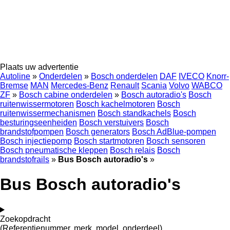
Plaats uw advertentie
Autoline
»
Onderdelen
»
Bosch onderdelen
DAF
IVECO
Knorr-
Bremse
MAN
Mercedes-Benz
Renault
Scania
Volvo
WABCO
ZF
»
Bosch cabine onderdelen
»
Bosch autoradio's
Bosch
ruitenwissermotoren
Bosch kachelmotoren
Bosch
ruitenwissermechanismen
Bosch standkachels
Bosch
besturingseenheiden
Bosch verstuivers
Bosch
brandstofpompen
Bosch generators
Bosch AdBlue-pompen
Bosch injectiepomp
Bosch startmotoren
Bosch sensoren
Bosch pneumatische kleppen
Bosch relais
Bosch
brandstofrails
»
Bus Bosch autoradio's
»
Bus Bosch autoradio's
Zoekopdracht
(Referentienummer, merk, model, onderdeel)