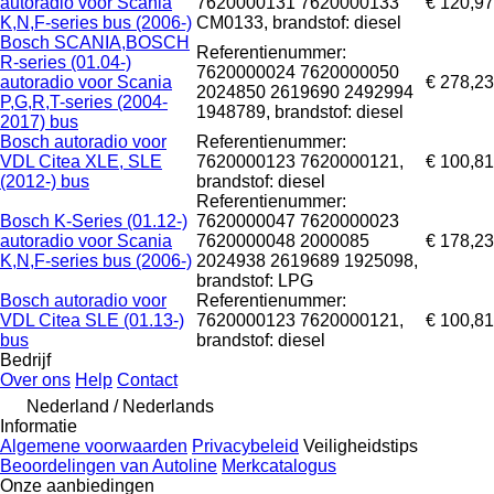
autoradio voor Scania
7620000131 7620000133
€ 120,97
K,N,F-series bus (2006-)
CM0133, brandstof: diesel
Bosch SCANIA,BOSCH
Referentienummer:
R-series (01.04-)
7620000024 7620000050
autoradio voor Scania
€ 278,23
2024850 2619690 2492994
P,G,R,T-series (2004-
1948789, brandstof: diesel
2017) bus
Bosch autoradio voor
Referentienummer:
VDL Citea XLE, SLE
7620000123 7620000121,
€ 100,81
(2012-) bus
brandstof: diesel
Referentienummer:
Bosch K-Series (01.12-)
7620000047 7620000023
autoradio voor Scania
7620000048 2000085
€ 178,23
K,N,F-series bus (2006-)
2024938 2619689 1925098,
brandstof: LPG
Bosch autoradio voor
Referentienummer:
VDL Citea SLE (01.13-)
7620000123 7620000121,
€ 100,81
bus
brandstof: diesel
Bedrijf
Over ons
Help
Contact
Nederland / Nederlands
Informatie
Algemene voorwaarden
Privacybeleid
Veiligheidstips
Beoordelingen van Autoline
Merkcatalogus
Onze aanbiedingen