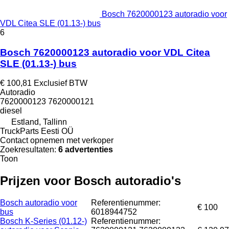
Bosch 7620000123 autoradio voor
VDL Citea SLE (01.13-) bus
6
Bosch 7620000123 autoradio voor VDL Citea
SLE (01.13-) bus
€ 100,81
Exclusief BTW
Autoradio
7620000123 7620000121
diesel
Estland, Tallinn
TruckParts Eesti OÜ
Contact opnemen met verkoper
Zoekresultaten:
6 advertenties
Toon
Prijzen voor Bosch autoradio's
Bosch autoradio voor
Referentienummer:
€ 100
bus
6018944752
Bosch K-Series (01.12-)
Referentienummer: