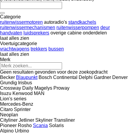
Categorie
ruitenwissermotoren
autoradio's
standkachels
ruitenwissermechanismen
ruitenwisserpompen
deur
handvaten
luidsprekers
overige cabine onderdelen
laat alles zien
Voertuigcategorie
vrachtwagens
trekkers
bussen
laat alles zien
Merk
Geen resultaten gevonden voor deze zoekopdracht
Becker
Blaupunkt
Bosch
Continental
Delphi
Gardner Denver
Grundig
Irisbus
Crossway
Daily
Magelys
Proway
Isuzu
Kenwood
MAN
Lion's series
Mercedes-Benz
Citaro
Sprinter
Neoplan
Cityliner
Jetliner
Skyliner
Transliner
Pioneer
Rosho
Scania
Solaris
Alpino
Urbino