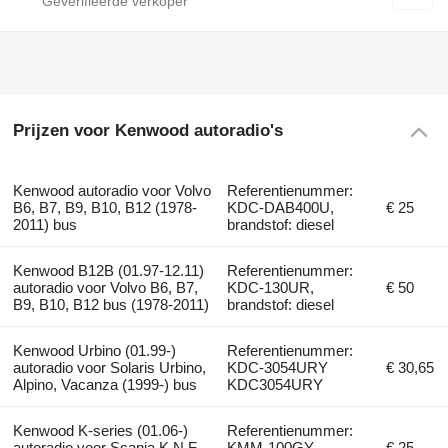
Prijzen voor Kenwood autoradio's
Kenwood autoradio voor Volvo
Referentienummer:
B6, B7, B9, B10, B12 (1978-
KDC-DAB400U,
€ 25
2011) bus
brandstof: diesel
Kenwood B12B (01.97-12.11)
Referentienummer:
autoradio voor Volvo B6, B7,
KDC-130UR,
€ 50
B9, B10, B12 bus (1978-2011)
brandstof: diesel
Kenwood Urbino (01.99-)
Referentienummer:
autoradio voor Solaris Urbino,
KDC-3054URY
€ 30,65
Alpino, Vacanza (1999-) bus
KDC3054URY
Kenwood K-series (01.06-)
Referentienummer:
autoradio voor Scania K,N,F-
KMM-100GY,
€ 25