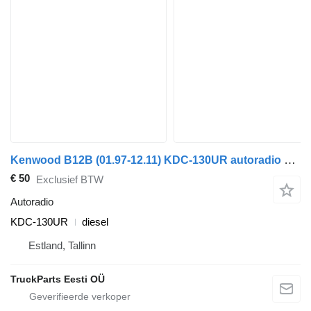
Kenwood B12B (01.97-12.11) KDC-130UR autoradio voor Volvo B6, B7, B9, B10, B12 bus (1978-2011)
€ 50
Exclusief BTW
Autoradio
KDC-130UR
diesel
Estland, Tallinn
TruckParts Eesti OÜ