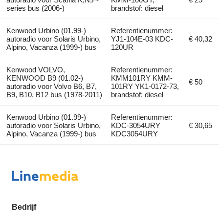
series bus (2006-)
brandstof: diesel
Kenwood Urbino (01.99-)
Referentienummer:
autoradio voor Solaris Urbino,
YJ1-104E-03 KDC-
€ 40,32
Alpino, Vacanza (1999-) bus
120UR
Kenwood VOLVO,
Referentienummer:
KENWOOD B9 (01.02-)
KMM101RY KMM-
€ 50
autoradio voor Volvo B6, B7,
101RY YK1-0172-73,
B9, B10, B12 bus (1978-2011)
brandstof: diesel
Kenwood Urbino (01.99-)
Referentienummer:
autoradio voor Solaris Urbino,
KDC-3054URY
€ 30,65
Alpino, Vacanza (1999-) bus
KDC3054URY
Bedrijf