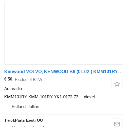
Kenwood VOLVO, KENWOOD B9 (01.02-) KMM101RY autoradio voor Volvo B6, B7, B9, B10, B12 bus (1978-2011)
€ 50
Exclusief BTW
Autoradio
KMM101RY KMM-101RY YK1-0172-73
diesel
Estland, Tallinn
TruckParts Eesti OÜ