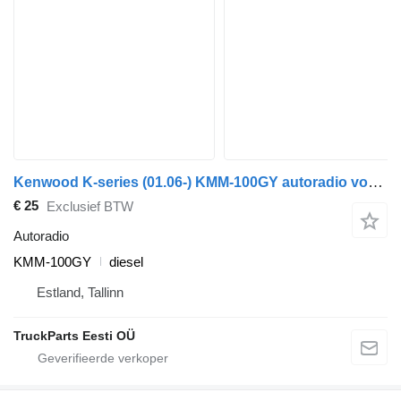
Kenwood K-series (01.06-) KMM-100GY autoradio voor Scania K,N,F-series bus (2006-)
€ 25
Exclusief BTW
Autoradio
KMM-100GY
diesel
Estland, Tallinn
TruckParts Eesti OÜ