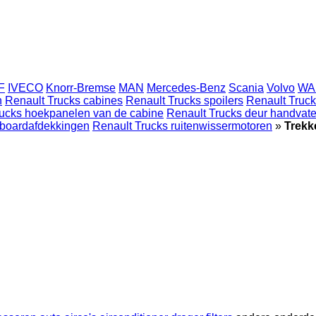
F
IVECO
Knorr-Bremse
MAN
Mercedes-Benz
Scania
Volvo
WA
n
Renault Trucks cabines
Renault Trucks spoilers
Renault Truck
rucks hoekpanelen van de cabine
Renault Trucks deur handvat
hboardafdekkingen
Renault Trucks ruitenwissermotoren
»
Trekk