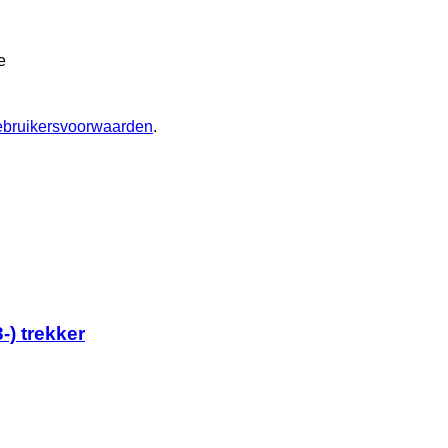
e
ebruikersvoorwaarden
.
-) trekker