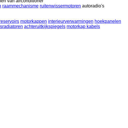
en van airconditioner
n
raammechanisme
ruitenwissermotoren
autoradio's
 reservoirs
motorkappen
interieurverwarmingen
hoekpanelen
sradiatoren
achteruitkijkspiegels
motorkap kabels