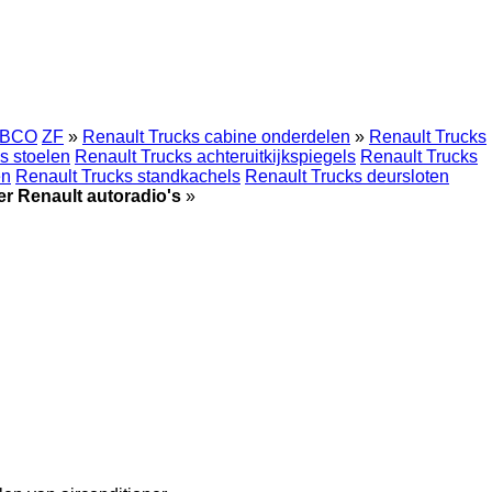
BCO
ZF
»
Renault Trucks cabine onderdelen
»
Renault Trucks
s stoelen
Renault Trucks achteruitkijkspiegels
Renault Trucks
en
Renault Trucks standkachels
Renault Trucks deursloten
er Renault autoradio's
»