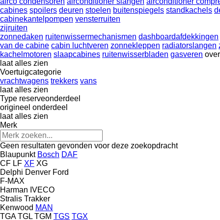
airco condensoren
airconditioner slangen
airconditioner compr
cabines
spoilers
deuren
stoelen
buitenspiegels
standkachels
d
cabinekantelpompen
vensterruiten
zijruiten
zonnedaken
ruitenwissermechanismen
dashboardafdekkingen
van de cabine
cabin luchtveren
zonnekleppen
radiatorslangen
kachelmotoren
slaapcabines
ruitenwisserbladen
gasveren
over
laat alles zien
Voertuigcategorie
vrachtwagens
trekkers
vans
laat alles zien
Type reserveonderdeel
origineel onderdeel
laat alles zien
Merk
Geen resultaten gevonden voor deze zoekopdracht
Blaupunkt
Bosch
DAF
CF
LF
XF
XG
Delphi
Denver
Ford
F-MAX
Harman
IVECO
Stralis
Trakker
Kenwood
MAN
TGA
TGL
TGM
TGS
TGX