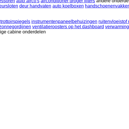
essoren
auto airco's
airconditioner droger filters
andere onderdel
eursloten
deur handvaten
auto koelboxen
handschoenenvakke
trottoirspiegels
instrumentenpaneelbehuizingen
ruitenvloeistof
zonnegordijnen
ventilatieroosters op het dashboard
verwarming
ige cabine onderdelen