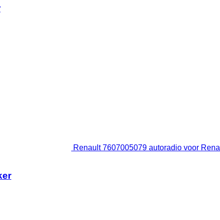
r
Renault 7607005079 autoradio voor Renau
ker