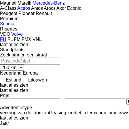
Magneti Marelli
Mercedes-Benz
A-Class
Actros
Antos
Arocs
Axor
Econic
Peugeot
Pioneer
Renault
Premium
Scania
R-series
VDO
Volvo
FH
FL
FM
FMX
VNL
laat alles zien
Standplaats
Zoek binnen een straal
Nederland
Europa
Estland
Litouwen
laat alles zien
laat alles zien
Prijs
–
Advertentietype
verkoop
van de fabrikant
leasing
krediet
in termijnen
inruil
inwi
laat alles zien
Jaar