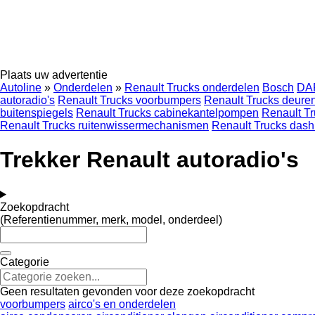
Plaats uw advertentie
Autoline
»
Onderdelen
»
Renault Trucks onderdelen
Bosch
DA
autoradio's
Renault Trucks voorbumpers
Renault Trucks deure
buitenspiegels
Renault Trucks cabinekantelpompen
Renault T
Renault Trucks ruitenwissermechanismen
Renault Trucks das
Trekker Renault autoradio's
Zoekopdracht
(Referentienummer, merk, model, onderdeel)
Categorie
Geen resultaten gevonden voor deze zoekopdracht
voorbumpers
airco's en onderdelen