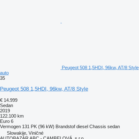
Peugeot 508 1,5HDI, 96kw, AT/8 Style
auto
35
Peugeot 508 1,5HDI, 96kw, AT/8 Style
€ 14.999
Sedan
2019
122.100 km
Euro 6
Vermogen
131 PK (96 kW)
Brandstof
diesel
Chassis
sedan
Slowakije, Viničné
AUTOBAZÁR ABC - CAMBELOVÁ, s.r.o.