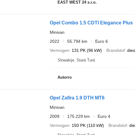
EAST WEST 24 s.r.o.
Opel Combo 1.5 CDTI Elegance Plus
Minivan
2022
55.794 km
Euro 6
Vermogen
131 PK (96 kW)
Brandstof
dies
Slowakije, Stará Turá
Autorro
Opel Zafira 1.9 DTH MT6
Minivan
2009
175.229 km
Euro 4
Vermogen
150 PK (110 kW)
Brandstof
die