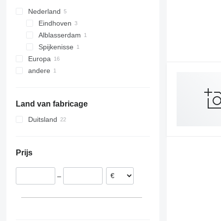
Verso
Nederland
Wish
Eindhoven
Alblasserdam
Spijkenisse
Europa
andere
Slowakije
Tsjechië
Oekraïne
Polen
Land van fabricage
België
Duitsland
Prijs
–