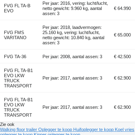
Per jaar: 2016, vering: lucht/lucht,
FVG FL TA-B
netto gewicht: 9.960 kg, aantal
€ 64.990
EVO
assen: 3
Per jaar: 2018, laadvermogen:
FVG FMS
25.160 kg, vering: lucht/lucht,
€ 65.000
VARITANO
netto gewicht: 10.840 kg, aantal
assen: 3
FVG TA-36
Per jaar: 2008, aantal assen: 3
€ 42.500
FVG FL TA-B1
EVO LKW
Per jaar: 2017, aantal assen: 3
€ 62.900
TRUCK
TRANSPORT
FVG FL TA-B1
EVO LKW
Per jaar: 2017, aantal assen: 3
€ 62.900
TRUCK
TRANSPORT
Zie ook
Walking floor trailer
Oplegger te koop
Huifoplegger te koop
Koel vries
oplegger te koop
Kipper oplegger te koop