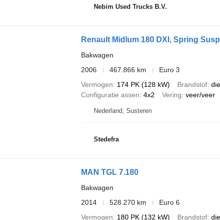
Nebim Used Trucks B.V.
Renault Midlum 180 DXI, Spring Sus
Bakwagen
2006
467.866 km
Euro 3
Vermogen
174 PK (128 kW)
Brandstof
di
Configuratie assen
4x2
Vering
veer/veer
Nederland, Susteren
Stedefra
MAN TGL 7.180
Bakwagen
2014
528.270 km
Euro 6
Vermogen
180 PK (132 kW)
Brandstof
di