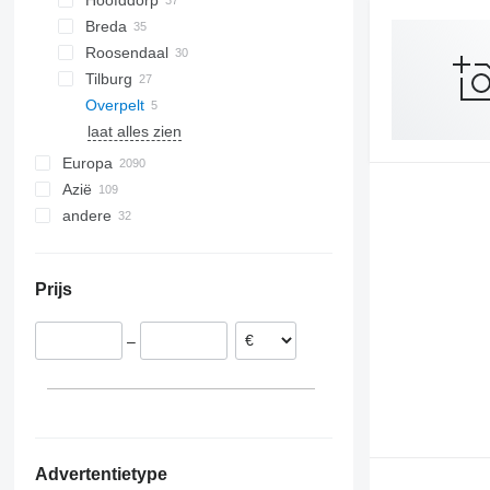
Hoofddorp
Breda
Roosendaal
Tilburg
Overpelt
laat alles zien
Europa
Azië
Duitsland
andere
België
Japan
Spanje
China
Oekraïne
Polen
Oezbekistan
Colombia
Prijs
Verenigd Koninkrijk
Turkije
Peru
Tsjechië
Filipijnen
Argentinië
–
Hongarije
Chili
Estland
Uruguay
laat alles zien
Advertentietype