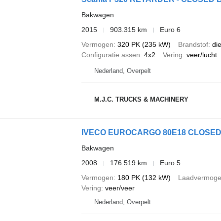
Bakwagen
2015
903.315 km
Euro 6
Vermogen
320 PK (235 kW)
Brandstof
di
Configuratie assen
4x2
Vering
veer/lucht
Nederland, Overpelt
M.J.C. TRUCKS & MACHINERY
IVECO EUROCARGO 80E18 CLOSED BO
Bakwagen
2008
176.519 km
Euro 5
Vermogen
180 PK (132 kW)
Laadvermog
Vering
veer/veer
Nederland, Overpelt