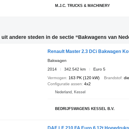
M.J.C. TRUCKS & MACHINERY
 uit andere steden in de sectie “Bakwagens van Ned
Renault Master 2.3 DCi Bakwagen Ko
Bakwagen
2014
342.542 km
Euro 5
Vermogen
163 PK (120 kW)
Brandstof
di
Configuratie assen
4x2
Nederland, Kessel
BEDRIJFSWAGENS KESSEL B.V.
DAF LF 210 FA Euro 6 12t Hogedruk