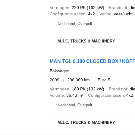
Vermogen
220 PK (162 kW)
Brandstof
di
Configuratie assen
4x2
Vering
veer/lucht
Nederland, Overpelt
M.J.C. TRUCKS & MACHINERY
MAN TGL 8.180 CLOSED BOX / KOFFER
Bakwagen
2009
296.069 km
Euro 5
Vermogen
180 PK (132 kW)
Brandstof
di
Volume
36,43 m³
Configuratie assen
4x2
Nederland, Overpelt
M.J.C. TRUCKS & MACHINERY