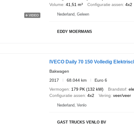
Volume
41,51 m³
Configuratie assen
4x2
Nederland, Geleen
VIDEO
EDDY MOERMANS
IVECO Daily 70 150 Volledig Elektr
Bakwagen
2017
68.044 km
Euro 6
Vermogen
179 PK (132 kW)
Brandstof
ele
Configuratie assen
4x2
Vering
veer/veer
Nederland, Venlo
GAST TRUCKS VENLO BV