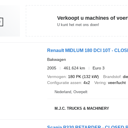
Verkoopt u machines of voer
U kunt het met ons doen!
Renault MIDLUM 180 DCI 10T - CLOSE
Bakwagen
2005
461.624 km
Euro 3
Vermogen
180 PK (132 kW)
Brandstof
di
Configuratie assen
4x2
Vering
veer/lucht
Nederland, Overpelt
M.J.C. TRUCKS & MACHINERY
Scania P320 RETARDER - CLOSED BO