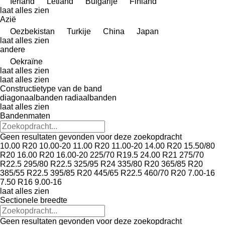
Ierland
Letland
Bulgarije
Finland
laat alles zien
Azië
Oezbekistan
Turkije
China
Japan
laat alles zien
andere
Oekraïne
laat alles zien
laat alles zien
Constructietype van de band
diagonaalbanden
radiaalbanden
laat alles zien
Bandenmaten
Geen resultaten gevonden voor deze zoekopdracht
10.00 R20
10.00-20
11.00 R20
11.00-20
14.00 R20
15.50/80
R20
16.00 R20
16.00-20
225/70 R19.5
24.00 R21
275/70
R22.5
295/80 R22.5
325/95 R24
335/80 R20
365/85 R20
385/55 R22.5
395/85 R20
445/65 R22.5
460/70 R20
7.00-16
7.50 R16
9.00-16
laat alles zien
Sectionele breedte
Geen resultaten gevonden voor deze zoekopdracht