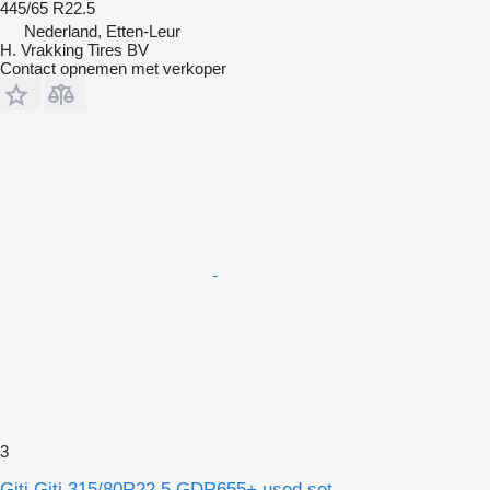
445/65 R22.5
Nederland, Etten-Leur
H. Vrakking Tires BV
Contact opnemen met verkoper
3
Giti Giti 315/80R22.5 GDR655+ used set