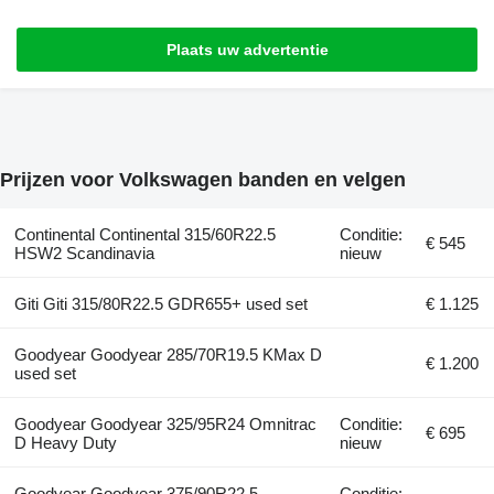
Plaats uw advertentie
Prijzen voor Volkswagen banden en velgen
Continental Continental 315/60R22.5
Conditie:
€ 545
HSW2 Scandinavia
nieuw
Giti Giti 315/80R22.5 GDR655+ used set
€ 1.125
Goodyear Goodyear 285/70R19.5 KMax D
€ 1.200
used set
Goodyear Goodyear 325/95R24 Omnitrac
Conditie:
€ 695
D Heavy Duty
nieuw
Goodyear Goodyear 375/90R22.5
Conditie: