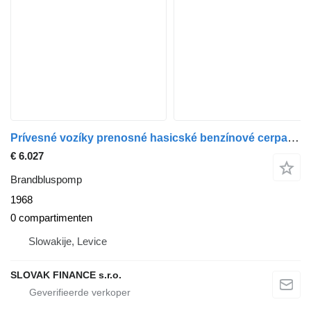
Prívesné vozíky prenosné hasicské benzínové cerpadlo + striekack
€ 6.027
Brandbluspomp
1968
0 compartimenten
Slowakije, Levice
SLOVAK FINANCE s.r.o.