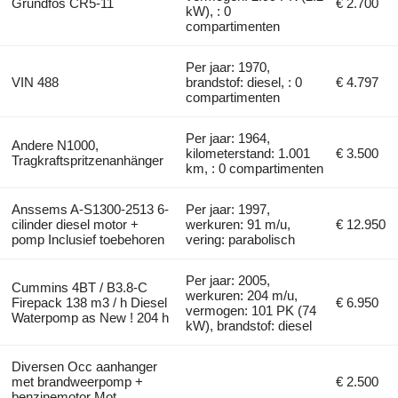
Grundfos CR5-11
€ 2.700
kW), : 0
compartimenten
Per jaar: 1970,
VIN 488
brandstof: diesel, : 0
€ 4.797
compartimenten
Per jaar: 1964,
Andere N1000,
kilometerstand: 1.001
€ 3.500
Tragkraftspritzenanhänger
km, : 0 compartimenten
Anssems A-S1300-2513 6-
Per jaar: 1997,
cilinder diesel motor +
werkuren: 91 m/u,
€ 12.950
pomp Inclusief toebehoren
vering: parabolisch
Per jaar: 2005,
Cummins 4BT / B3.8-C
werkuren: 204 m/u,
Firepack 138 m3 / h Diesel
€ 6.950
vermogen: 101 PK (74
Waterpomp as New ! 204 h
kW), brandstof: diesel
Diversen Occ aanhanger
met brandweerpomp +
€ 2.500
benzinemotor Mot