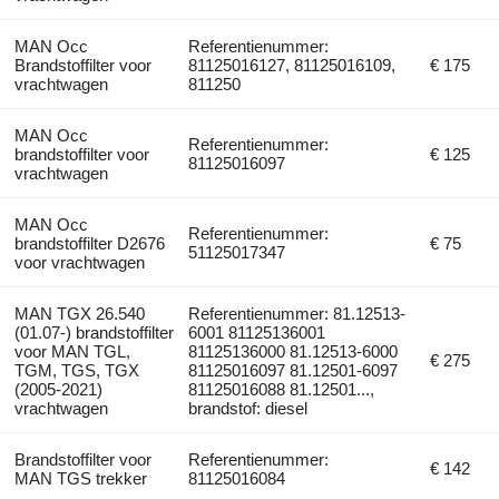
MAN Occ
Referentienummer:
Brandstoffilter voor
81125016127, 81125016109,
€ 175
vrachtwagen
811250
MAN Occ
Referentienummer:
brandstoffilter voor
€ 125
81125016097
vrachtwagen
MAN Occ
Referentienummer:
brandstoffilter D2676
€ 75
51125017347
voor vrachtwagen
MAN TGX 26.540
Referentienummer: 81.12513-
(01.07-) brandstoffilter
6001 81125136001
voor MAN TGL,
81125136000 81.12513-6000
€ 275
TGM, TGS, TGX
81125016097 81.12501-6097
(2005-2021)
81125016088 81.12501...,
vrachtwagen
brandstof: diesel
Brandstoffilter voor
Referentienummer:
€ 142
MAN TGS trekker
81125016084