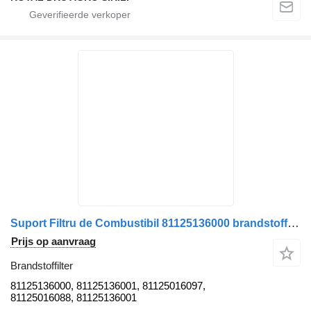
Suport Filtru de Combustibil 81125136000 brandstoffilter voor MAN 81125136000/81125136001/81125016097/81125016088 vrachtwagen
Prijs op aanvraag
Brandstoffilter
81125136000, 81125136001, 81125016097,
81125016088, 81125136001