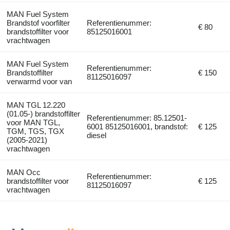
MAN Fuel System
Brandstof voorfilter
Referentienummer:
€ 80
brandstoffilter voor
85125016001
vrachtwagen
MAN Fuel System
Referentienummer:
Brandstoffilter
€ 150
81125016097
verwarmd voor van
MAN TGL 12.220
(01.05-) brandstoffilter
Referentienummer: 85.12501-
voor MAN TGL,
6001 85125016001, brandstof:
€ 125
TGM, TGS, TGX
diesel
(2005-2021)
vrachtwagen
MAN Occ
Referentienummer:
brandstoffilter voor
€ 125
81125016097
vrachtwagen