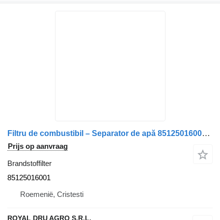
Filtru de combustibil – Separator de apă 85125016001 brandstoffilter voor MAN /8512501-6001 vrachtwagen
Prijs op aanvraag
Brandstoffilter
85125016001
Roemenië, Cristesti
ROYAL DRU AGRO S.R.L.