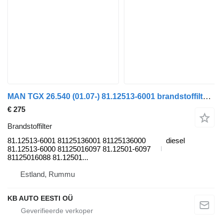
MAN TGX 26.540 (01.07-) 81.12513-6001 brandstoffilter voor MAN TGL, TGM, TGS, TGX (2005-2021) vrachtwagen
€ 275
Brandstoffilter
81.12513-6001 81125136001 81125136000
diesel
81.12513-6000 81125016097 81.12501-6097
81125016088 81.12501...
Estland, Rummu
KB AUTO EESTI OÜ