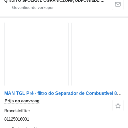
QINDITO SPÓŁKA Z OGRANICZONĄ ODPOWIEDZIALNOŚCIĄ
MAN TGL Pré - filtro do Separador de Combustível 81125016001 brandstoffilter voor MAN TGL vrachtwagen
Prijs op aanvraag
Brandstoffilter
81125016001