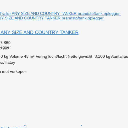
ANY SİZE AND COUNTRY TANKER brandstoftank oplegger
er ANY SİZE AND COUNTRY TANKER
27.860
legger
40 kg
Volume
45 m³
Vering
lucht/lucht
Netto gewicht
8.100 kg
Aantal a
kya/Hatay
 met verkoper