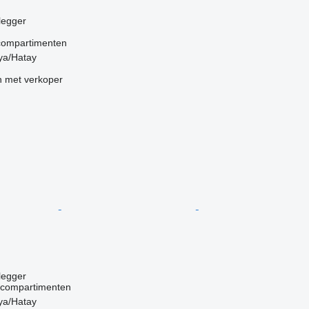
legger
compartimenten
kya/Hatay
 met verkoper
g
legger
 compartimenten
kya/Hatay