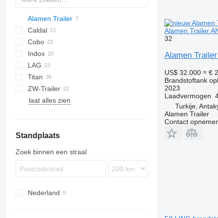
Alamen Trailer
Caldal
BPO
Alamen Trailer 
32
Cobo
Indox
SOA
TSA
TX
Stralis
Alamen Trail
LAG
STB
US$ 32.000
≈ € 
Titan
0-3
SR
SK
OPL 38
Brandstoftank op
2023
ZW-Trailer
O-3
TX
Laadvermogen
laat alles zien
Turkije, Anta
Alamen Trailer
Contact opnemen
Standplaats
Zoek binnen een straal
Nederland