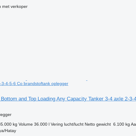
 met verkoper
2-3-4-5-6 Co brandstoftank oplegger
 Bottom and Top Loading Any Capacity Tanker 3-4 axle 2-3-
g
legger
35.000 kg
Volume
36.000 l
Vering
lucht/lucht
Netto gewicht
6.100 kg
Aa
kya/Hatay