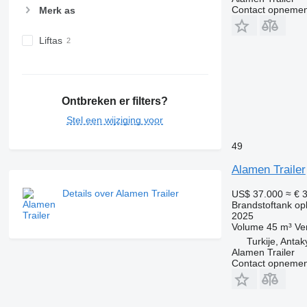
Contact opnemen
Merk as
Liftas
Ontbreken er filters?
Stel een wijziging voor
49
Alamen Trailer
Details over Alamen Trailer
US$ 37.000
≈ € 
Brandstoftank op
2025
Volume
45 m³
Ve
Turkije, Anta
Alamen Trailer
Contact opnemen