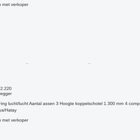
 met verkoper
32.220
legger
ring
lucht/lucht
Aantal assen
3
Hoogte koppelschotel
1.300 mm
4 comp
kya/Hatay
 met verkoper