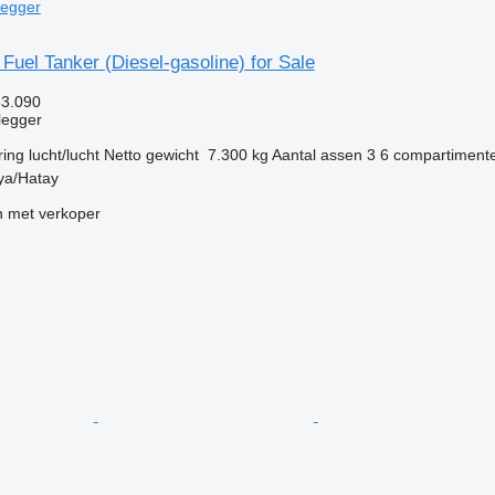
legger
 Fuel Tanker (Diesel-gasoline) for Sale
33.090
legger
ring
lucht/lucht
Netto gewicht
7.300 kg
Aantal assen
3
6 compartiment
kya/Hatay
 met verkoper