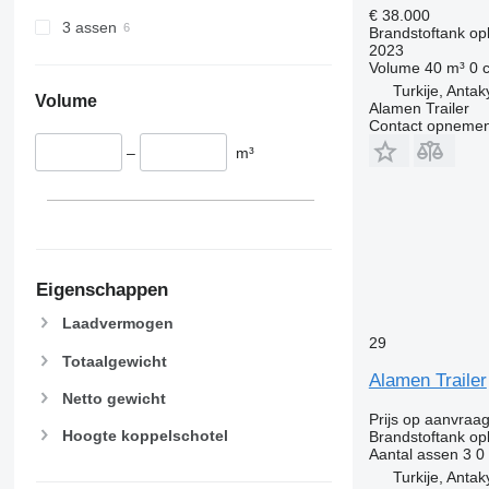
€ 38.000
3 assen
Brandstoftank op
2023
Volume
40 m³
0 
Turkije, Anta
Volume
Alamen Trailer
Contact opnemen
–
m³
Eigenschappen
Laadvermogen
29
Totaalgewicht
Alamen Trailer
Netto gewicht
Prijs op aanvraa
Hoogte koppelschotel
Brandstoftank op
Aantal assen
3
0
Turkije, Anta