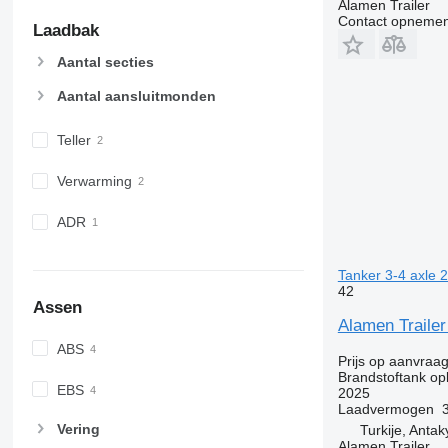
Alamen Trailer
Contact opnemen
Laadbak
Aantal secties
Aantal aansluitmonden
Teller
Verwarming
ADR
Tanker 3-4 axle 
42
Assen
Alamen Trailer
ABS
Prijs op aanvraa
Brandstoftank op
EBS
2025
Laadvermogen
Vering
Turkije, Anta
Alamen Trailer