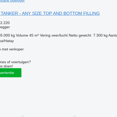
ftank oplegger
er TANKER - ANY SİZE TOP AND BOTTOM FILLING
32.220
legger
35.000 kg
Volume
45 m³
Vering
veer/lucht
Netto gewicht
7.300 kg
Aant
kya/Hatay
 met verkoper
nes of voertuigen?
ns doen!
vertentie