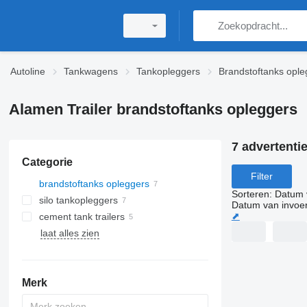
Autoline
Tankwagens
Tankopleggers
Brandstoftanks ople
Alamen Trailer brandstoftanks opleggers
7 advertenti
Categorie
Filter
brandstoftanks opleggers
Sorteren
:
Datum 
silo tankopleggers
Datum van invoe
⬈
cement tank trailers
laat alles zien
Merk