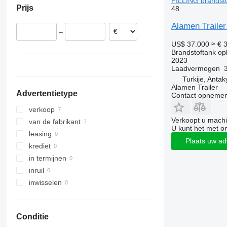
FILLING brandsto
Prijs
48
Alamen Trail
–
US$ 37.000
≈ € 
Brandstoftank op
2023
Laadvermogen
Turkije, Anta
Alamen Trailer
Advertentietype
Contact opnemen
verkoop
Verkoopt u machi
van de fabrikant
U kunt het met o
leasing
Plaats uw ad
krediet
in termijnen
inruil
inwisselen
Conditie