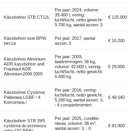
Per jaar: 2024, volume:
39.400 l, vering:
Kässbohrer STB CT12L
€ 125.000
lucht/lucht, netto gewicht:
5.700 kg, aantal assen: 3
Kässbohrer osie BPW
Per jaar: 2017, aantal
€ 10.200
tarcza
assen: 3
Per jaar: 2009,
Kässbohrer Aliminium
laadvermogen: 36 kg,
ADR kassbohrer and
volume: 42.000 l, vering:
€ 29.000
Frauhauf ADR
lucht/lucht, netto gewicht:
Aliminium2008 2009
6.400 kg
Per jaar: 2016, vering:
Kässbohrer Cysterna
lucht/lucht, netto gewicht:
Paliwowa LGBF / 4
€ 48.540
5.260 kg, aantal assen: 3,
Komorowa /
: 4 compartimenten
Per jaar: 2025, conditie:
Kässbohrer STB 39/5
nieuw, volume: 36 m³,
cysterna do przewozu
€ 81.900
aantal assen: 3, : 0
paliw OD RĘKI