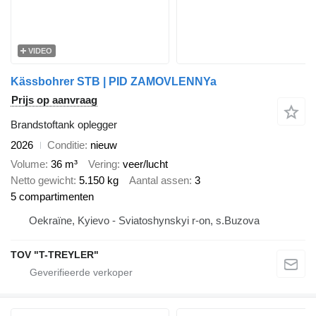
VIDEO
Kässbohrer STB | PID ZAMOVLENNYa
Prijs op aanvraag
Brandstoftank oplegger
2026
Conditie
nieuw
Volume
36 m³
Vering
veer/lucht
Netto gewicht
5.150 kg
Aantal assen
3
5 compartimenten
Oekraïne, Kyievo - Sviatoshynskyi r-on, s.Buzova
TOV "T-TREYLER"