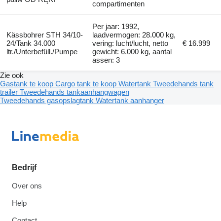
compartimenten
Per jaar: 1992,
Kässbohrer STH 34/10-
laadvermogen: 28.000 kg,
24/Tank 34.000
vering: lucht/lucht, netto
€ 16.999
ltr./Unterbefüll./Pumpe
gewicht: 6.000 kg, aantal
assen: 3
Zie ook
Gastank te koop
Cargo tank te koop
Watertank
Tweedehands tank
trailer
Tweedehands tankaanhangwagen
Tweedehands gasopslagtank
Watertank aanhanger
Bedrijf
Over ons
Help
Contact