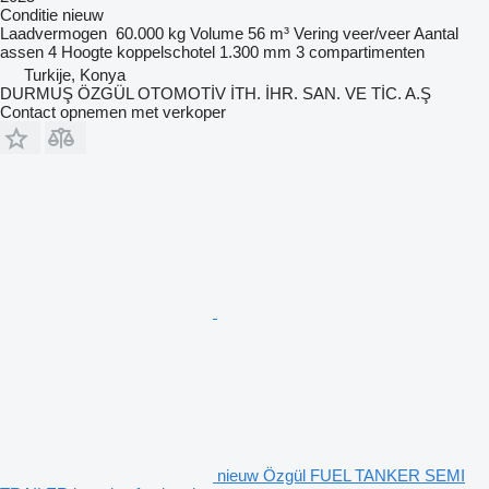
Conditie
nieuw
Laadvermogen
60.000 kg
Volume
56 m³
Vering
veer/veer
Aantal
assen
4
Hoogte koppelschotel
1.300 mm
3 compartimenten
Turkije, Konya
DURMUŞ ÖZGÜL OTOMOTİV İTH. İHR. SAN. VE TİC. A.Ş
Contact opnemen met verkoper
nieuw Özgül FUEL TANKER SEMI