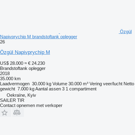
Özgül
Napivprychip M brandstoftank oplegger
26
Özgül Napivprychip M
US$ 28.000
≈ € 24.230
Brandstoftank oplegger
2018
35.000 km
Laadvermogen
30.000 kg
Volume
30.000 m³
Vering
veer/lucht
Netto
gewicht
7.000 kg
Aantal assen
3
1 compartiment
Oekraïne, Kyiv
SAILER TIR
Contact opnemen met verkoper