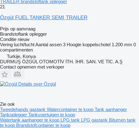
TRAILER brandstoftank oplegger
21
Özgül FUEL TANKER SEMI TRAILER
Prijs op aanvraag
Brandstoftank oplegger
Conditie
nieuw
Vering
lucht/lucht
Aantal assen
3
Hoogte koppelschotel
1.200 mm
0
compartimenten
Turkije, Konya
DURMUŞ ÖZGÜL OTOMOTİV İTH. İHR. SAN. VE TİC. A.Ş
Contact opnemen met verkoper
Details over Özgül
Zie ook
Tweedehands gastank
Watercontainer te koop
Tank aanhanger
Tankoplegger
Tankvoertuigen te koop
Watertank aanhanger te koop
LPG tank
LPG gastank
Bitumen tank
te koop
Brandstofcontainer te koop