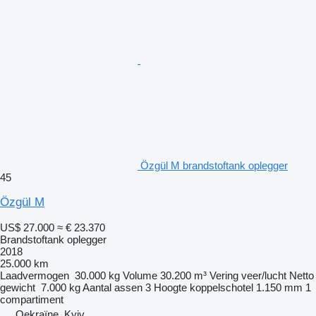
Özgül M brandstoftank oplegger
45
Özgül M
US$ 27.000
≈ € 23.370
Brandstoftank oplegger
2018
25.000 km
Laadvermogen
30.000 kg
Volume
30.200 m³
Vering
veer/lucht
Netto
gewicht
7.000 kg
Aantal assen
3
Hoogte koppelschotel
1.150 mm
1
compartiment
Oekraïne, Kyiv