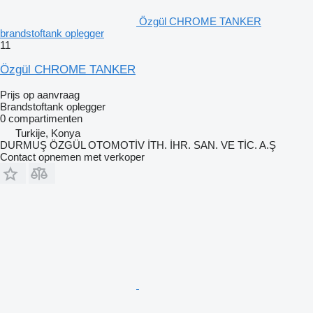
Özgül CHROME TANKER
brandstoftank oplegger
11
Özgül CHROME TANKER
Prijs op aanvraag
Brandstoftank oplegger
0 compartimenten
Turkije, Konya
DURMUŞ ÖZGÜL OTOMOTİV İTH. İHR. SAN. VE TİC. A.Ş
Contact opnemen met verkoper