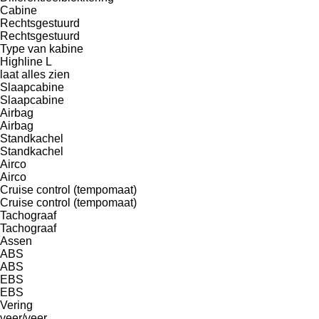
Cabine
Rechtsgestuurd
Rechtsgestuurd
Type van kabine
Highline
L
laat alles zien
Slaapcabine
Slaapcabine
Airbag
Airbag
Standkachel
Standkachel
Airco
Airco
Cruise control (tempomaat)
Cruise control (tempomaat)
Tachograaf
Tachograaf
Assen
ABS
ABS
EBS
EBS
Vering
veer/veer