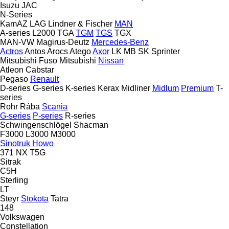
Isuzu
JAC
N-Series
KamAZ
LAG
Lindner & Fischer
MAN
A-series
L2000
TGA
TGM
TGS
TGX
MAN-VW
Magirus-Deutz
Mercedes-Benz
Actros
Antos
Arocs
Atego
Axor
LK
MB
SK
Sprinter
Mitsubishi Fuso
Mitsubishi
Nissan
Atleon
Cabstar
Pegaso
Renault
D-series
G-series
K-series
Kerax
Midliner
Midlum
Premium
T-
series
Rohr
Rába
Scania
G-series
P-series
R-series
Schwingenschlögel
Shacman
F3000
L3000
M3000
Sinotruk Howo
371
NX
T5G
Sitrak
C5H
Sterling
LT
Steyr
Stokota
Tatra
148
Volkswagen
Constellation