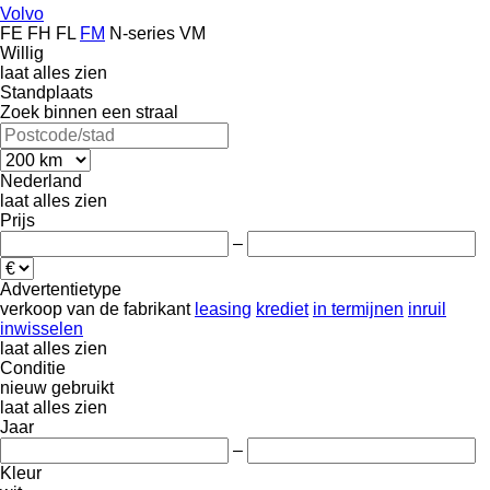
Volvo
FE
FH
FL
FM
N-series
VM
Willig
laat alles zien
Standplaats
Zoek binnen een straal
Nederland
laat alles zien
Prijs
–
Advertentietype
verkoop
van de fabrikant
leasing
krediet
in termijnen
inruil
inwisselen
laat alles zien
Conditie
nieuw
gebruikt
laat alles zien
Jaar
–
Kleur