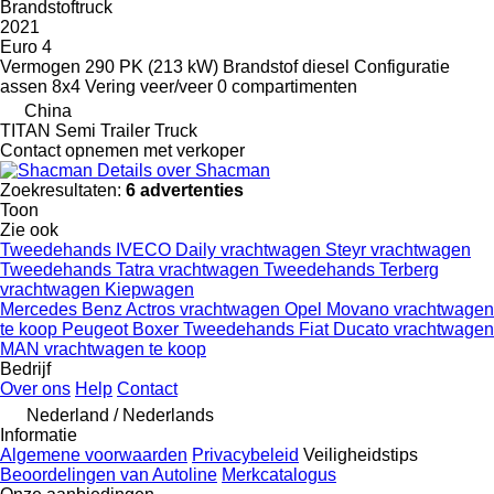
Brandstoftruck
2021
Euro 4
Vermogen
290 PK (213 kW)
Brandstof
diesel
Configuratie
assen
8x4
Vering
veer/veer
0 compartimenten
China
TITAN Semi Trailer Truck
Contact opnemen met verkoper
Details over Shacman
Zoekresultaten:
6 advertenties
Toon
Zie ook
Tweedehands IVECO Daily vrachtwagen
Steyr vrachtwagen
Tweedehands Tatra vrachtwagen
Tweedehands Terberg
vrachtwagen
Kiepwagen
Mercedes Benz Actros vrachtwagen
Opel Movano vrachtwagen
te koop
Peugeot Boxer
Tweedehands Fiat Ducato vrachtwagen
MAN vrachtwagen te koop
Bedrijf
Over ons
Help
Contact
Nederland / Nederlands
Informatie
Algemene voorwaarden
Privacybeleid
Veiligheidstips
Beoordelingen van Autoline
Merkcatalogus