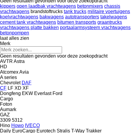
Geen resultaten gevonden voor deze zoekopdracht
kippers
open laadbak vrachtwagens
betonmixers
chassis
vrachtwagens
brandstoftrucks
tank trucks
militaire voertuigens
koelvrachtwagens
bakwagens
autotransporters
takelwagens
cement tank vrachtwagens
bitumen transports
graantrucks
vrachtwagens platte bakken
portaalarmsysteem vrachtwagens
betonpompen
laat alles zien
Merk
Geen resultaten gevonden voor deze zoekopdracht
AVTR
Astra
HD
Atcomex
Avia
A series
Chevrolet
DAF
CF
LF
XD
XF
Dongfeng
EKW
Everlast
Ford
Cargo
Foton
Aumark
GAZ
3309
5312
Hino
Howo
IVECO
Daily
EuroCargo
Eurotech
Stralis
T-Way
Trakker