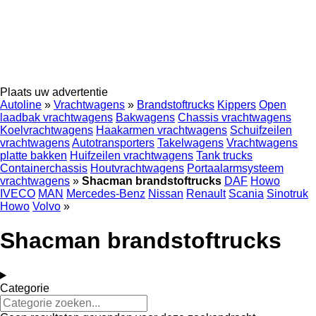
Plaats uw advertentie
Autoline
»
Vrachtwagens
»
Brandstoftrucks
Kippers
Open
laadbak vrachtwagens
Bakwagens
Chassis vrachtwagens
Koelvrachtwagens
Haakarmen vrachtwagens
Schuifzeilen
vrachtwagens
Autotransporters
Takelwagens
Vrachtwagens
platte bakken
Huifzeilen vrachtwagens
Tank trucks
Containerchassis
Houtvrachtwagens
Portaalarmsysteem
vrachtwagens
»
Shacman brandstoftrucks
DAF
Howo
IVECO
MAN
Mercedes-Benz
Nissan
Renault
Scania
Sinotruk
Howo
Volvo
»
Shacman brandstoftrucks
Categorie