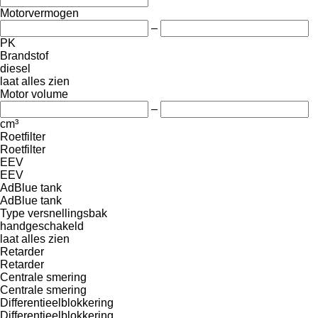
Motorvermogen
–
PK
Brandstof
diesel
laat alles zien
Motor volume
–
cm³
Roetfilter
Roetfilter
EEV
EEV
AdBlue tank
AdBlue tank
Type versnellingsbak
handgeschakeld
laat alles zien
Retarder
Retarder
Centrale smering
Centrale smering
Differentieelblokkering
Differentieelblokkering