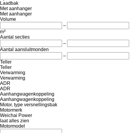
Laadbak
Met aanhanger
Met aanhanger
Volume
–
m³
Aantal secties
–
Aantal aansluitmonden
–
Teller
Teller
Verwarming
Verwarming
ADR
ADR
Aanhangwagenkoppeling
Aanhangwagenkoppeling
Motor, type versnellingsbak
Motormerk
Weichai Power
laat alles zien
Motormodel