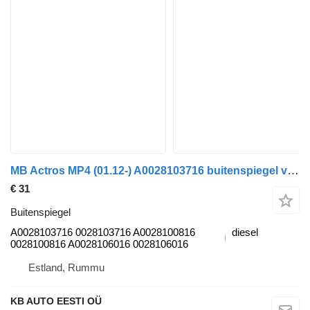
MB Actros MP4 (01.12-) A0028103716 buitenspiegel voor Mercedes-Benz Actros MP4 Antos Arocs (2012-) vrachtwagen
€ 31
Buitenspiegel
A0028103716 0028103716 A0028100816
diesel
0028100816 A0028106016 0028106016
Estland, Rummu
KB AUTO EESTI OÜ