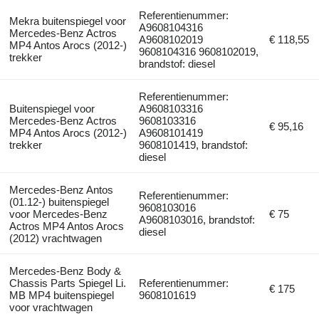
Referentienummer:
Mekra buitenspiegel voor
A9608104316
Mercedes-Benz Actros
A9608102019
€ 118,55
MP4 Antos Arocs (2012-)
9608104316 9608102019,
trekker
brandstof: diesel
Referentienummer:
Buitenspiegel voor
A9608103316
Mercedes-Benz Actros
9608103316
€ 95,16
MP4 Antos Arocs (2012-)
A9608101419
trekker
9608101419, brandstof:
diesel
Mercedes-Benz Antos
Referentienummer:
(01.12-) buitenspiegel
9608103016
voor Mercedes-Benz
€ 75
A9608103016, brandstof:
Actros MP4 Antos Arocs
diesel
(2012) vrachtwagen
Mercedes-Benz Body &
Chassis Parts Spiegel Li.
Referentienummer:
€ 175
MB MP4 buitenspiegel
9608101619
voor vrachtwagen