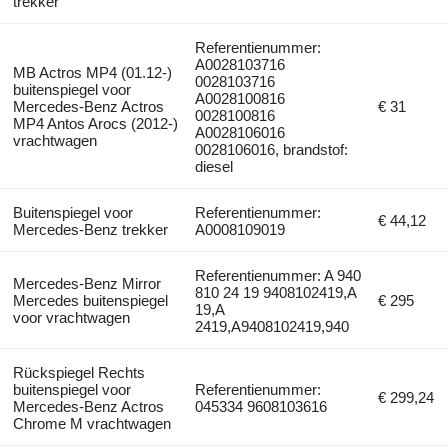
trekker
Referentienummer:
A0028103716
MB Actros MP4 (01.12-)
0028103716
buitenspiegel voor
A0028100816
Mercedes-Benz Actros
€ 31
0028100816
MP4 Antos Arocs (2012-)
A0028106016
vrachtwagen
0028106016, brandstof:
diesel
Buitenspiegel voor
Referentienummer:
€ 44,12
Mercedes-Benz trekker
A0008109019
Referentienummer: A 940
Mercedes-Benz Mirror
810 24 19 9408102419,A
Mercedes buitenspiegel
€ 295
19,A
voor vrachtwagen
2419,A9408102419,940
Rückspiegel Rechts
buitenspiegel voor
Referentienummer:
€ 299,24
Mercedes-Benz Actros
045334 9608103616
Chrome M vrachtwagen