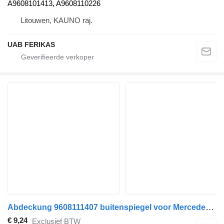
A9608101413, A9608110226
Litouwen, KAUNO raj.
UAB FERIKAS
Abdeckung 9608111407 buitenspiegel voor Mercedes-Benz MP4 trekker
€ 9,24
Exclusief BTW