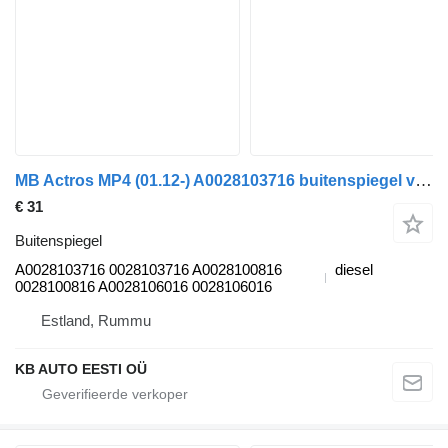
MB Actros MP4 (01.12-) A0028103716 buitenspiegel voor Mercedes-Benz Actros MP4 Antos Arocs (2012-) vrachtwagen
€ 31
Buitenspiegel
A0028103716 0028103716 A0028100816
diesel
0028100816 A0028106016 0028106016
Estland, Rummu
KB AUTO EESTI OÜ