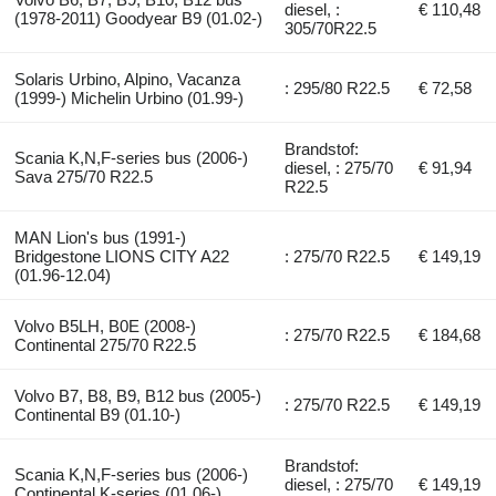
diesel, :
€ 110,48
(1978-2011) Goodyear B9 (01.02-)
305/70R22.5
Solaris Urbino, Alpino, Vacanza
: 295/80 R22.5
€ 72,58
(1999-) Michelin Urbino (01.99-)
Brandstof:
Scania K,N,F-series bus (2006-)
diesel, : 275/70
€ 91,94
Sava 275/70 R22.5
R22.5
MAN Lion's bus (1991-)
Bridgestone LIONS CITY A22
: 275/70 R22.5
€ 149,19
(01.96-12.04)
Volvo B5LH, B0E (2008-)
: 275/70 R22.5
€ 184,68
Continental 275/70 R22.5
Volvo B7, B8, B9, B12 bus (2005-)
: 275/70 R22.5
€ 149,19
Continental B9 (01.10-)
Brandstof:
Scania K,N,F-series bus (2006-)
diesel, : 275/70
€ 149,19
Continental K-series (01.06-)