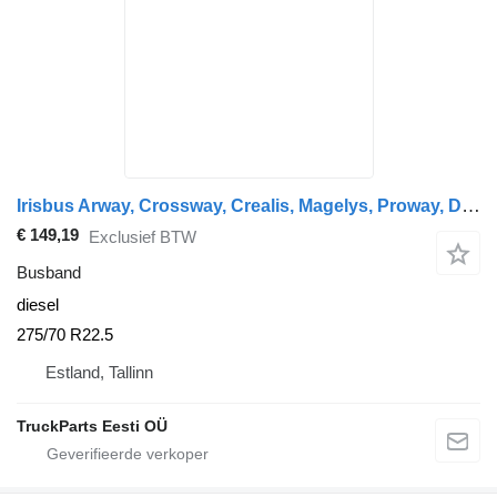
Irisbus Arway, Crossway, Crealis, Magelys, Proway, Daily Tourys (2006-) Sava 275/70 R22.5
€ 149,19
Exclusief BTW
Busband
diesel
275/70 R22.5
Estland, Tallinn
TruckParts Eesti OÜ