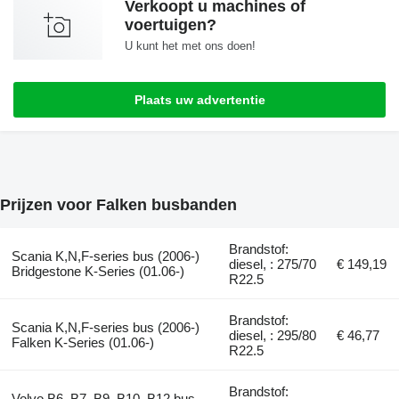
Verkoopt u machines of
voertuigen?
U kunt het met ons doen!
Plaats uw advertentie
Prijzen voor Falken busbanden
Brandstof:
Scania K,N,F-series bus (2006-)
diesel, : 275/70
€ 149,19
Bridgestone K-Series (01.06-)
R22.5
Brandstof:
Scania K,N,F-series bus (2006-)
diesel, : 295/80
€ 46,77
Falken K-Series (01.06-)
R22.5
Brandstof:
Volvo B6, B7, B9, B10, B12 bus