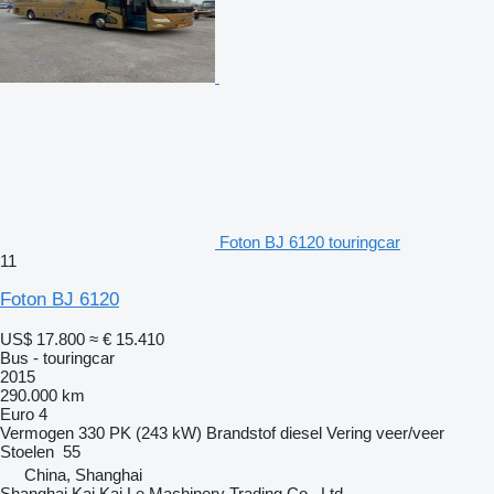
Foton BJ 6120 touringcar
11
Foton BJ 6120
US$ 17.800
≈ € 15.410
Bus - touringcar
2015
290.000 km
Euro 4
Vermogen
330 PK (243 kW)
Brandstof
diesel
Vering
veer/veer
Stoelen
55
China, Shanghai
Shanghai Kai Kai Le Machinery Trading Co., Ltd.