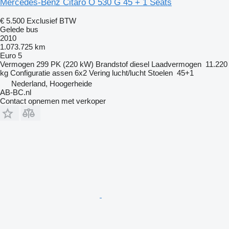
Mercedes-Benz Citaro O 530 G 45 + 1 Seats
€ 5.500
Exclusief BTW
Gelede bus
2010
1.073.725 km
Euro 5
Vermogen
299 PK (220 kW)
Brandstof
diesel
Laadvermogen
11.220
kg
Configuratie assen
6x2
Vering
lucht/lucht
Stoelen
45+1
Nederland, Hoogerheide
AB-BC.nl
Contact opnemen met verkoper