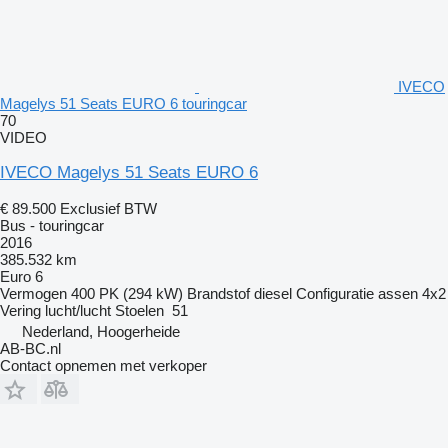
IVECO
Magelys 51 Seats EURO 6 touringcar
70
VIDEO
IVECO Magelys 51 Seats EURO 6
€ 89.500
Exclusief BTW
Bus - touringcar
2016
385.532 km
Euro 6
Vermogen
400 PK (294 kW)
Brandstof
diesel
Configuratie assen
4x2
Vering
lucht/lucht
Stoelen
51
Nederland, Hoogerheide
AB-BC.nl
Contact opnemen met verkoper