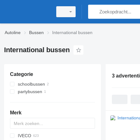
Autoline
Bussen
International bussen
International bussen
Categorie
3 advertent
schoolbussen
partybussen
Merk
IVECO
D-093
A10
Probus
Maestro
Aura
Futura
SB
Ducato
E-series
BJ
KLQ
Liesse