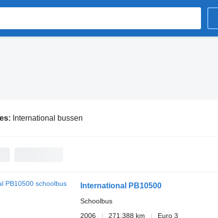
ies:
International bussen
International PB10500
Schoolbus
2006
271.388 km
Euro 3