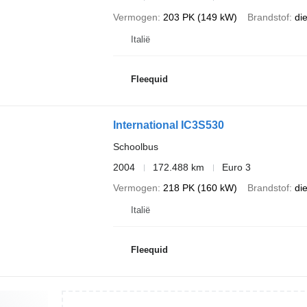
Vermogen
203 PK (149 kW)
Brandstof
di
Italië
Fleequid
International IC3S530
Schoolbus
2004
172.488 km
Euro 3
Vermogen
218 PK (160 kW)
Brandstof
di
Italië
Fleequid