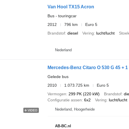
Van Hool TX15 Acron
Bus - touringcar
2012
796 km
Euro 5
Brandstof
diesel
Vering
lucht/lucht
Stoel
Nederland
Mercedes-Benz Citaro O 530 G 45 + 1
Gelede bus
2010
1.073.725 km
Euro 5
Vermogen
299 PK (220 kW)
Brandstof
di
Configuratie assen
6x2
Vering
lucht/lucht
Nederland, Hoogerheide
VIDEO
AB-BC.nl