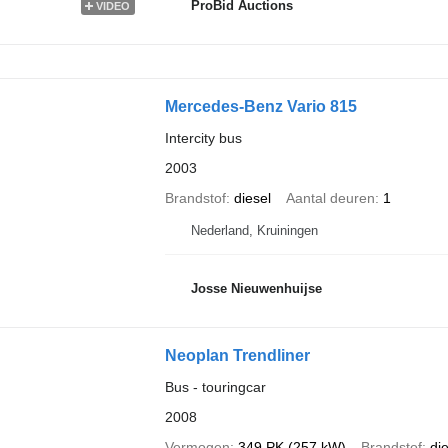
ProBid Auctions
VIDEO
Mercedes-Benz Vario 815
Intercity bus
2003
Brandstof
diesel
Aantal deuren
1
Nederland, Kruiningen
Josse Nieuwenhuijse
Neoplan Trendliner
Bus - touringcar
2008
Vermogen
349 PK (257 kW)
Brandstof
di