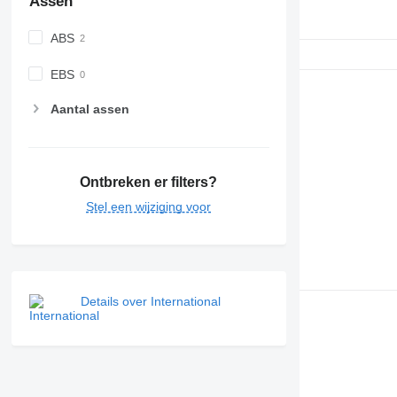
Assen
ABS
EBS
Aantal assen
Ontbreken er filters?
Stel een wijziging voor
Details over International