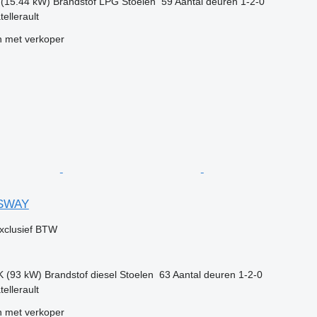
 (15.44 kW)
Brandstof
LPG
Stoelen
59
Aantal deuren
1-2-0
tellerault
 met verkoper
SSWAY
xclusief BTW
K (93 kW)
Brandstof
diesel
Stoelen
63
Aantal deuren
1-2-0
tellerault
 met verkoper