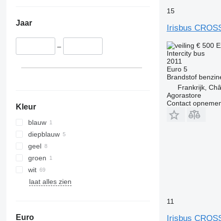
15
Jaar
Irisbus CRO
€ 500
E
–
Intercity bus
2011
Euro 5
Brandstof
benzin
Frankrijk, Châ
Agorastore
Contact opnemen
Kleur
blauw
diepblauw
geel
groen
wit
laat alles zien
11
Euro
Irisbus CRO