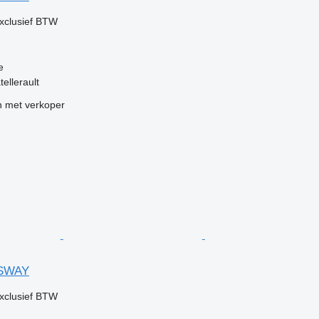
xclusief BTW
e
tellerault
 met verkoper
SSWAY
xclusief BTW