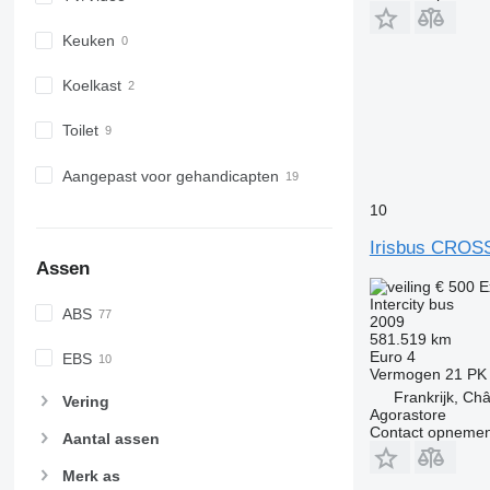
Keuken
Koelkast
Toilet
Aangepast voor gehandicapten
10
Irisbus CRO
Assen
€ 500
E
Intercity bus
ABS
2009
581.519 km
Euro 4
EBS
Vermogen
21 PK
Frankrijk, Châ
Vering
Agorastore
Contact opnemen
Aantal assen
Merk as