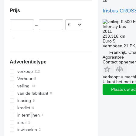
18
Denemarken
Vario
Irisbus CRO
Prijs
Frankrijk
Duitsland
€ 500
E
–
Intercity bus
Slowakije
2011
België
233.316 km
Euro 5
Estland
Vermogen
21 PK
Tsjechië
Frankrijk, Châ
laat alles zien
Agorastore
Advertentietype
Contact opnemen
verkoop
Verkoopt u machi
Verhuur
U kunt het met o
veiling
Plaats uw ad
van de fabrikant
leasing
krediet
in termijnen
inruil
inwisselen