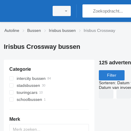
Autoline
Bussen
Irisbus bussen
Irisbus Crossway
Irisbus Crossway bussen
125 adverten
Categorie
Filter
intercity bussen
Sorteren
:
Datum 
stadsbussen
Datum van invoe
touringcars
schoolbussen
Merk