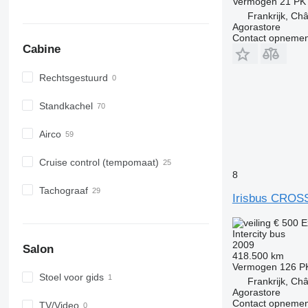
Vermogen
21 PK
Frankrijk, Châ
Agorastore
Contact opnemen
Cabine
Rechtsgestuurd
Standkachel
Airco
Cruise control (tempomaat)
8
Tachograaf
Irisbus CRO
€ 500
E
Intercity bus
2009
Salon
418.500 km
Vermogen
126 P
Stoel voor gids
Frankrijk, Châ
Agorastore
Contact opnemen
TV/Video