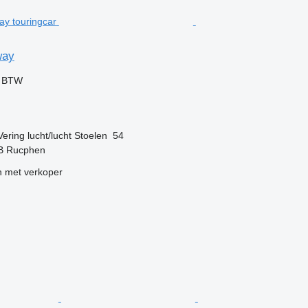
way
f BTW
Vering
lucht/lucht
Stoelen
54
B Rucphen
 met verkoper