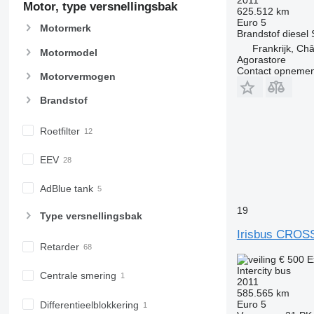
Motor, type versnellingsbak
625.512 km
Euro 5
Motormerk
Brandstof
diesel
Frankrijk, Châ
Motormodel
Agorastore
Contact opnemen
Motorvermogen
Brandstof
Roetfilter
EEV
AdBlue tank
19
Type versnellingsbak
Irisbus CRO
Retarder
€ 500
E
Intercity bus
Centrale smering
2011
585.565 km
Euro 5
Differentieelblokkering