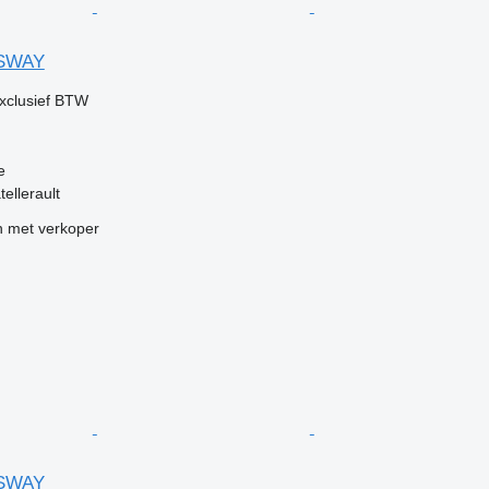
SSWAY
xclusief BTW
e
tellerault
 met verkoper
SSWAY