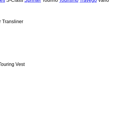
ies
S-Class
Sprinter
Tourino
Tourismo
Travego
Vario
r
Transliner
Touring
Vest