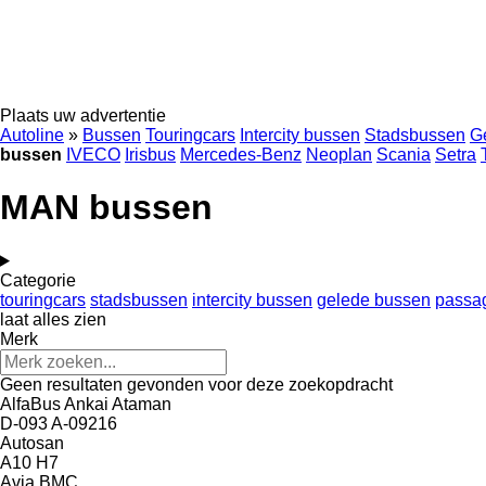
Plaats uw advertentie
Autoline
»
Bussen
Touringcars
Intercity bussen
Stadsbussen
G
bussen
IVECO
Irisbus
Mercedes-Benz
Neoplan
Scania
Setra
MAN bussen
Categorie
touringcars
stadsbussen
intercity bussen
gelede bussen
passa
laat alles zien
Merk
Geen resultaten gevonden voor deze zoekopdracht
AlfaBus
Ankai
Ataman
D-093
A-09216
Autosan
A10
H7
Avia
BMC