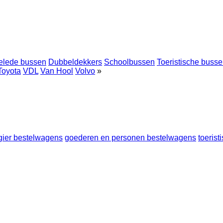
elede bussen
Dubbeldekkers
Schoolbussen
Toeristische buss
Toyota
VDL
Van Hool
Volvo
»
gier bestelwagens
goederen en personen bestelwagens
toeris