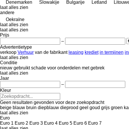
Denemarken
Slowakije
Bulgarije
Letland
Litouw
laat alles zien
andere
Oekraïne
laat alles zien
laat alles zien
Prijs
–
Advertentietype
verkoop
Verhuur
van de fabrikant
leasing
krediet
in termijnen
in
laat alles zien
Conditie
nieuw
gebruikt
schade
voor onderdelen
met gebrek
laat alles zien
Jaar
–
Kleur
Geen resultaten gevonden voor deze zoekopdracht
beige
blauw
bruin
diepblauw
dieprood
geel
goud
grijs
groen
ka
laat alles zien
Euro
Euro 1
Euro 2
Euro 3
Euro 4
Euro 5
Euro 6
Euro 7
laat alles zien