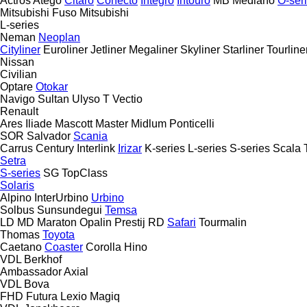
Actros
Atego
Citaro
Conecto
Integro
Intouro
MB
Mediano
O-ser
Mitsubishi Fuso
Mitsubishi
L-series
Neman
Neoplan
Cityliner
Euroliner
Jetliner
Megaliner
Skyliner
Starliner
Tourline
Nissan
Civilian
Optare
Otokar
Navigo
Sultan
Ulyso T
Vectio
Renault
Ares
Iliade
Mascott
Master
Midlum
Ponticelli
SOR
Salvador
Scania
Carrus
Century
Interlink
Irizar
K-series
L-series
S-series
Scala
Setra
S-series
SG
TopClass
Solaris
Alpino
InterUrbino
Urbino
Solbus
Sunsundegui
Temsa
LD
MD
Maraton
Opalin
Prestij
RD
Safari
Tourmalin
Thomas
Toyota
Caetano
Coaster
Corolla
Hino
VDL Berkhof
Ambassador
Axial
VDL Bova
FHD
Futura
Lexio
Magiq