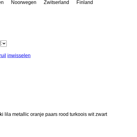
en
Noorwegen
Zwitserland
Finland
ruil
inwisselen
ki
lila
metallic
oranje
paars
rood
turkoois
wit
zwart