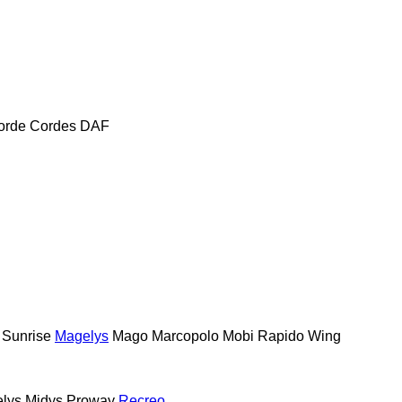
orde
Cordes
DAF
 Sunrise
Magelys
Mago
Marcopolo
Mobi
Rapido
Wing
lys
Midys
Proway
Recreo