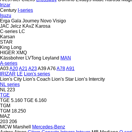
Irizar
Century
I-series
Isuzu
Erga
Gala
Journey
Novo
Visigo
JAC
Jelcz
KAvZ
Karosa
C-series
LC
Karsan
STAR
King Long
HIGER
XMQ
Kässbohrer
LVTong
Leyland
MAN
A-series
A03
A20
A21
A23
A39
A76
A78
A91
IRIZAR
LE
Lion's series
Lion's City
Lion's Coach
Lion's Star
Lion’s Intercity
NL series
NL 223
TGE
TGE 5.160
TGE 6.160
TGM
TGM 18.250
MAZ
203
206
MCW
Marshell
Mercedes-Benz