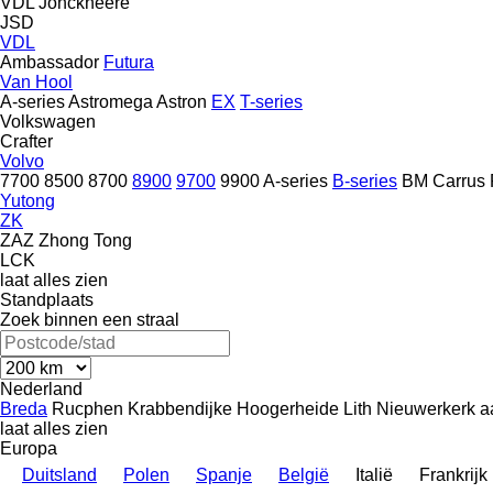
VDL Jonckheere
JSD
VDL
Ambassador
Futura
Van Hool
A-series
Astromega
Astron
EX
T-series
Volkswagen
Crafter
Volvo
7700
8500
8700
8900
9700
9900
A-series
B-series
BM
Carrus
Yutong
ZK
ZAZ
Zhong Tong
LCK
laat alles zien
Standplaats
Zoek binnen een straal
Nederland
Breda
Rucphen
Krabbendijke
Hoogerheide
Lith
Nieuwerkerk a
laat alles zien
Europa
Duitsland
Polen
Spanje
België
Italië
Frankrijk