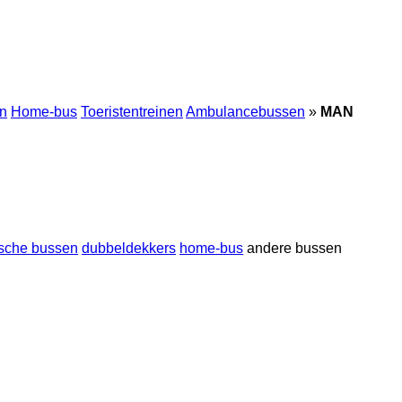
en
Home-bus
Toeristentreinen
Ambulancebussen
»
MAN
tische bussen
dubbeldekkers
home-bus
andere bussen