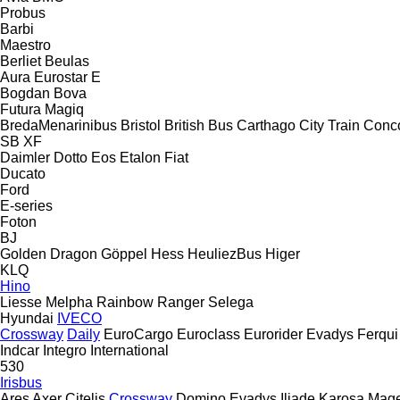
Probus
Barbi
Maestro
Berliet
Beulas
Aura
Eurostar E
Bogdan
Bova
Futura
Magiq
BredaMenarinibus
Bristol
British Bus
Carthago
City Train
Conc
SB
XF
Daimler
Dotto
Eos
Etalon
Fiat
Ducato
Ford
E-series
Foton
BJ
Golden Dragon
Göppel
Hess
HeuliezBus
Higer
KLQ
Hino
Liesse
Melpha
Rainbow
Ranger
Selega
Hyundai
IVECO
Crossway
Daily
EuroCargo
Euroclass
Eurorider
Evadys
Ferqui
Indcar
Integro
International
530
Irisbus
Ares
Axer
Citelis
Crossway
Domino
Evadys
Iliade
Karosa
Mage