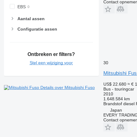
Contact opnemen
EBS
Aantal assen
Configuratie assen
Ontbreken er filters?
30
Stel een wijziging voor
Mitsubishi Fu
US$ 22.680
≈ € 
Details over Mitsubishi Fuso
Bus - touringcar
2010
1.648.584 km
Brandstof
diesel
Japan
EVERY TRADING
Contact opnemen