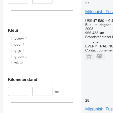
27
Mitsubishi Fu
US$ 47.580
≈ € 
Bus - touringcar
2008
Kleur
966.438 km
Brandstof
diesel
blauw
Japan
geel
EVERY TRADING
Contact opnemen
grijs
groen
wit
Kilometerstand
–
km
28
Mitsubishi Fu