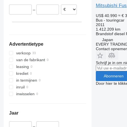
Mitsubishi Fu
–
US$ 40.990
≈ € 
Bus - touringcar
2011
1.412.209 km
Brandstof
diesel
Japan
Advertentietype
EVERY TRADING
Contact opnemen
verkoop
van de fabrikant
Schrijf je in om 
leasing
krediet
Abonneren
in termijnen
Door hier te klik
inruil
inwisselen
Jaar
–