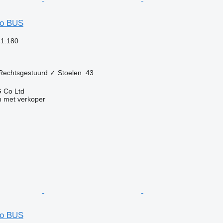
so BUS
41.180
Rechtsgestuurd
✓
Stoelen
43
 Co Ltd
 met verkoper
so BUS