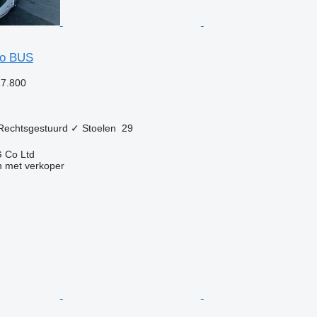
so BUS
27.800
Rechtsgestuurd
✓
Stoelen
29
 Co Ltd
 met verkoper