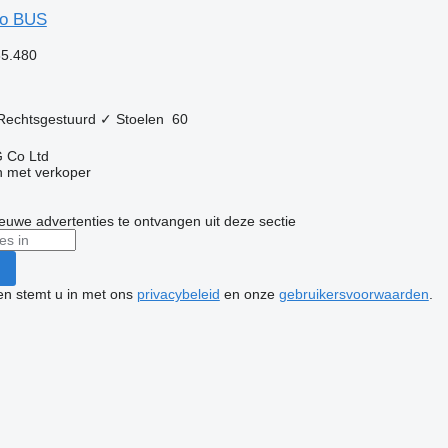
so BUS
35.480
Rechtsgestuurd
✓
Stoelen
60
 Co Ltd
 met verkoper
nieuwe advertenties te ontvangen uit deze sectie
ken stemt u in met ons
privacybeleid
en onze
gebruikersvoorwaarden
.