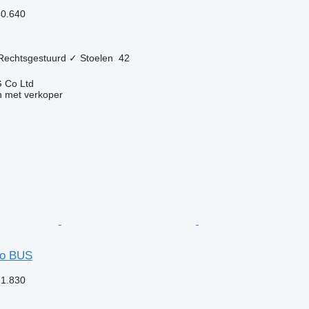
40.640
Rechtsgestuurd
✓
Stoelen
42
 Co Ltd
 met verkoper
so BUS
21.830