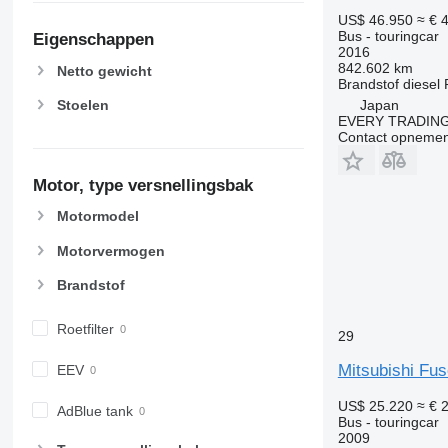
US$ 46.950
≈ € 
Bus - touringcar
Eigenschappen
2016
842.602 km
Netto gewicht
Brandstof
diesel
Japan
Stoelen
EVERY TRADING
Contact opnemen
Motor, type versnellingsbak
Motormodel
Motorvermogen
Brandstof
Roetfilter
29
Mitsubishi Fu
EEV
US$ 25.220
≈ € 
AdBlue tank
Bus - touringcar
2009