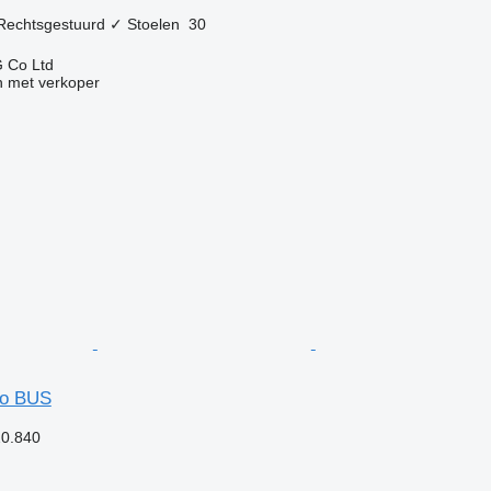
Rechtsgestuurd
✓
Stoelen
30
 Co Ltd
 met verkoper
so BUS
20.840