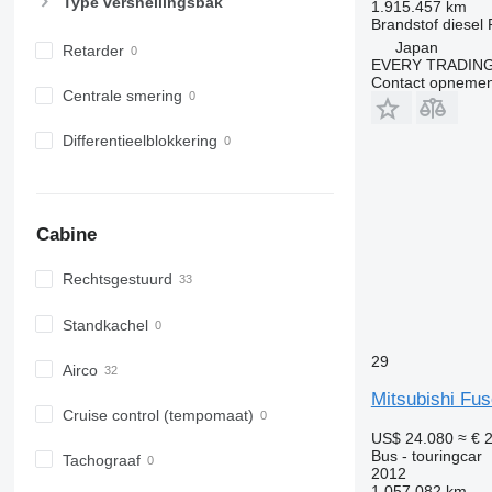
Type versnellingsbak
1.915.457 km
Brandstof
diesel
Japan
Retarder
EVERY TRADING
Contact opnemen
Centrale smering
Differentieelblokkering
Cabine
Rechtsgestuurd
Standkachel
29
Airco
Mitsubishi Fu
Cruise control (tempomaat)
US$ 24.080
≈ € 
Bus - touringcar
Tachograaf
2012
1.057.082 km