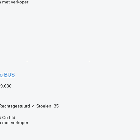
 met verkoper
so BUS
19.630
Rechtsgestuurd
✓
Stoelen
35
 Co Ltd
 met verkoper