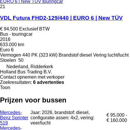
EURO 6 | New TÜV touringcar
21
VDL Futura FHD2-129/440 | EURO 6 | New TÜV
€ 94.500
Exclusief BTW
Bus - touringcar
2016
633.000 km
Euro 6
Vermogen
440 PK (323 kW)
Brandstof
diesel
Vering
lucht/lucht
Stoelen
50
Nederland, Ridderkerk
Holland Bus Trading B.V.
Contact opnemen met verkoper
Zoekresultaten:
6 advertenties
Toon
Prijzen voor bussen
Mercedes-
Jaar: 2026, brandstof: diesel,
€ 95.000 -
Benz Sprinter
configuratie assen: 4x2, vering:
€ 160.000
519
veer/lucht
Mercedes-