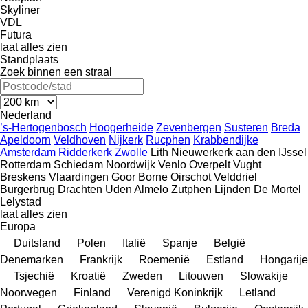
Skyliner
VDL
Futura
laat alles zien
Standplaats
Zoek binnen een straal
Nederland
’s-Hertogenbosch
Hoogerheide
Zevenbergen
Susteren
Breda
Apeldoorn
Veldhoven
Nijkerk
Rucphen
Krabbendijke
Amsterdam
Ridderkerk
Zwolle
Lith
Nieuwerkerk aan den IJssel
Rotterdam
Schiedam
Noordwijk
Venlo
Overpelt
Vught
Breskens
Vlaardingen
Goor
Borne
Oirschot
Velddriel
Burgerbrug
Drachten
Uden
Almelo
Zutphen
Lijnden
De Mortel
Lelystad
laat alles zien
Europa
Duitsland
Polen
Italië
Spanje
België
Denemarken
Frankrijk
Roemenië
Estland
Hongarije
Tsjechië
Kroatië
Zweden
Litouwen
Slowakije
Noorwegen
Finland
Verenigd Koninkrijk
Letland