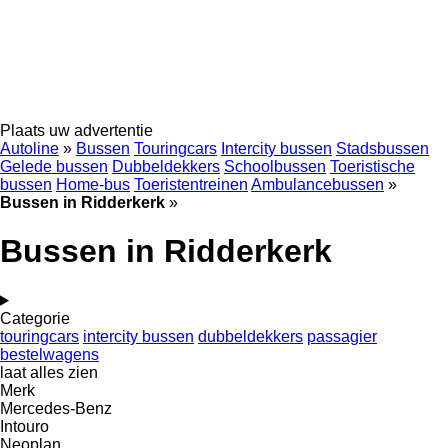
Plaats uw advertentie
Autoline
»
Bussen
Touringcars
Intercity bussen
Stadsbussen
Gelede bussen
Dubbeldekkers
Schoolbussen
Toeristische
bussen
Home-bus
Toeristentreinen
Ambulancebussen
»
Bussen in Ridderkerk
»
Bussen in Ridderkerk
Categorie
touringcars
intercity bussen
dubbeldekkers
passagier
bestelwagens
laat alles zien
Merk
Mercedes-Benz
Intouro
Neoplan