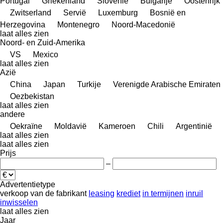
Portugal
Griekenland
Slovenië
Bulgarije
Oostenrijk
Zwitserland
Servië
Luxemburg
Bosnië en
Herzegovina
Montenegro
Noord-Macedonië
laat alles zien
Noord- en Zuid-Amerika
VS
Mexico
laat alles zien
Azië
China
Japan
Turkije
Verenigde Arabische Emiraten
Oezbekistan
laat alles zien
andere
Oekraïne
Moldavië
Kameroen
Chili
Argentinië
laat alles zien
laat alles zien
Prijs
–
Advertentietype
verkoop
van de fabrikant
leasing
krediet
in termijnen
inruil
inwisselen
laat alles zien
Jaar