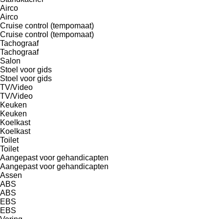
Airco
Airco
Cruise control (tempomaat)
Cruise control (tempomaat)
Tachograaf
Tachograaf
Salon
Stoel voor gids
Stoel voor gids
TV/Video
TV/Video
Keuken
Keuken
Koelkast
Koelkast
Toilet
Toilet
Aangepast voor gehandicapten
Aangepast voor gehandicapten
Assen
ABS
ABS
EBS
EBS