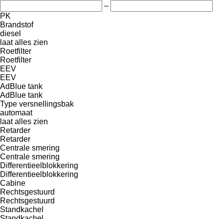
–
PK
Brandstof
diesel
laat alles zien
Roetfilter
Roetfilter
EEV
EEV
AdBlue tank
AdBlue tank
Type versnellingsbak
automaat
laat alles zien
Retarder
Retarder
Centrale smering
Centrale smering
Differentieelblokkering
Differentieelblokkering
Cabine
Rechtsgestuurd
Rechtsgestuurd
Standkachel
Standkachel