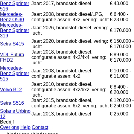
Benz Sprinter
Jaar: 2017, brandstof: diesel
€ 43.000
516
Mercedes-
Jaar: 2008, brandstof: diesel/LPG,
€ 6.400 -
Benz O530
configuratie assen: 4x2, vering: lucht
€ 23.000
Mercedes-
Jaar: 2026, brandstof: diesel, vering:
Benz Sprinter
€ 170.000
lucht
319
Jaar: 2020, brandstof: diesel, vering:
€ 150.000 -
Setra S415
lucht
€ 170.000
Jaar: 2018, brandstof: diesel,
VDL Futura
€ 89.000 -
configuratie assen: 4x2/4x4, vering:
FHD2
€ 170.000
lucht
Mercedes-
Jaar: 2008, brandstof: diesel,
€ 10.000 -
Benz Sprinter
configuratie assen: 4x2
€ 11.000
515
Jaar: 2010, brandstof: diesel,
€ 8.400 -
Volvo B12
configuratie assen: 4x2/6x2, vering:
€ 20.000
lucht
Jaar: 2015, brandstof: diesel,
€ 120.000 -
Setra S516
configuratie assen: 6x2, vering: lucht
€ 250.000
Solaris Urbino
Jaar: 2013, brandstof: diesel
€ 25.000
12
Bedrijf
Over ons
Help
Contact