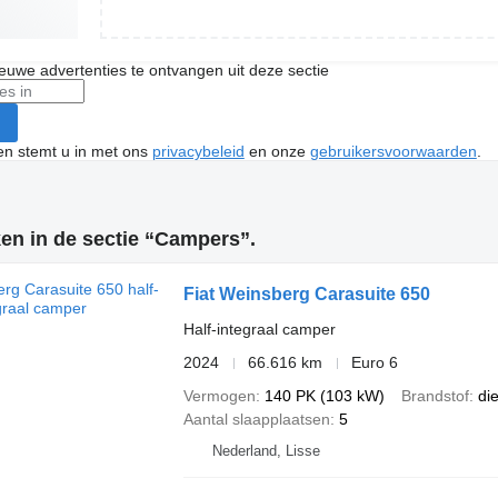
nieuwe advertenties te ontvangen uit deze sectie
ken stemt u in met ons
privacybeleid
en onze
gebruikersvoorwaarden
.
en in de sectie “Campers”.
Fiat Weinsberg Carasuite 650
Half-integraal camper
2024
66.616 km
Euro 6
Vermogen
140 PK (103 kW)
Brandstof
di
Aantal slaapplaatsen
5
Nederland, Lisse