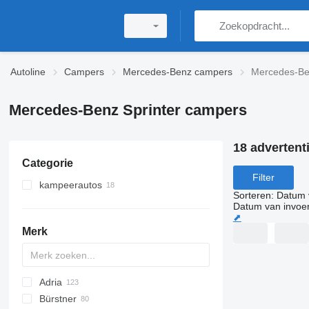
Autoline
Campers
Mercedes-Benz campers
Mercedes-Be
Mercedes-Benz Sprinter campers
18 advertent
Categorie
Filter
kampeerautos
Sorteren
:
Datum 
buscampers
Datum van invoe
⬈
alkoof campers
Merk
integraal campers
half-integraal campers
Adria
Bürstner
Action