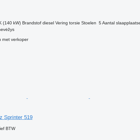
K (140 kW)
Brandstof
diesel
Vering
torsie
Stoelen
5
Aantal slaapplaats
nevėžys
 met verkoper
 Sprinter 519
ief BTW