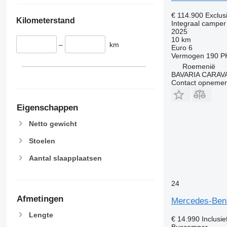
€ 114.900
Exclus
Kilometerstand
Integraal camper
2025
10 km
–
km
Euro 6
Vermogen
190 P
Roemenië
BAVARIA CARAV
Contact opnemen
Eigenschappen
Netto gewicht
Stoelen
Aantal slaapplaatsen
24
Afmetingen
Mercedes-Benz
Lengte
€ 14.990
Inclusi
Buscamper