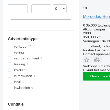
Estland
10
–
Frankrijk
Litouwen
Mercedes-Benz
Denemarken
€ 35.000
Exclusi
Verenigd Koninkrijk
Alkoof camper
2008
350.000 km
Advertentietype
Vermogen
184 P
Estland, Talli
verkoop
Restan Partner o
veiling
Contact opnemen
van de fabrikant
leasing
Verkoopt u machi
U kunt het met o
krediet
in termijnen
Plaats uw ad
inruil
inwisselen
Conditie