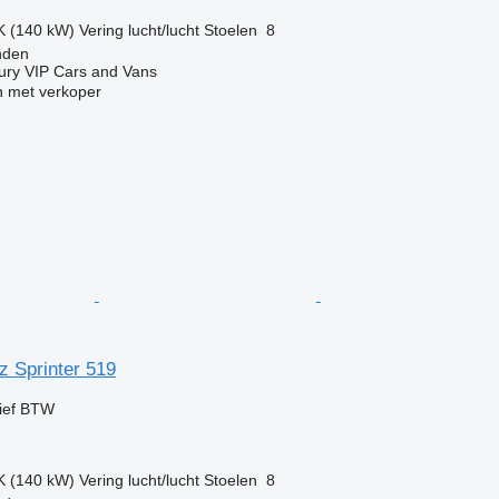
K (140 kW)
Vering
lucht/lucht
Stoelen
8
nden
ry VIP Cars and Vans
 met verkoper
 Sprinter 519
ief BTW
K (140 kW)
Vering
lucht/lucht
Stoelen
8