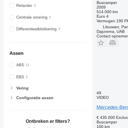
Buscamper
Retarder
2009
514.000 km
Euro 4
Centrale smering
Vermogen
190 P
Litouwen, Pa
Differentieelblokkering
Dajurema, UAB
Contact opnemen
Assen
ABS
EBS
Vering
49
VIDEO
Configuratie assen
Mercedes-Benz
€ 435.000
Exclus
Ontbreken er filters?
Buscamper
100 km