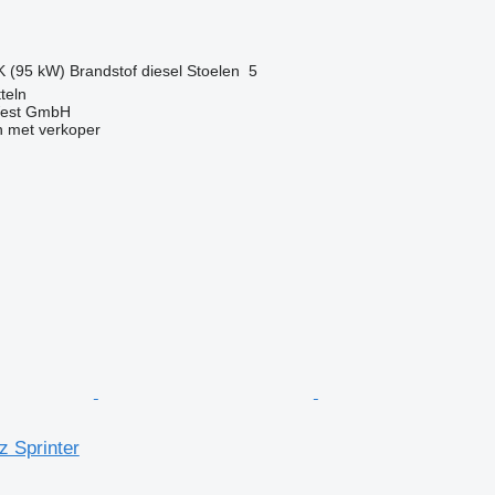
K (95 kW)
Brandstof
diesel
Stoelen
5
teln
West GmbH
 met verkoper
 Sprinter