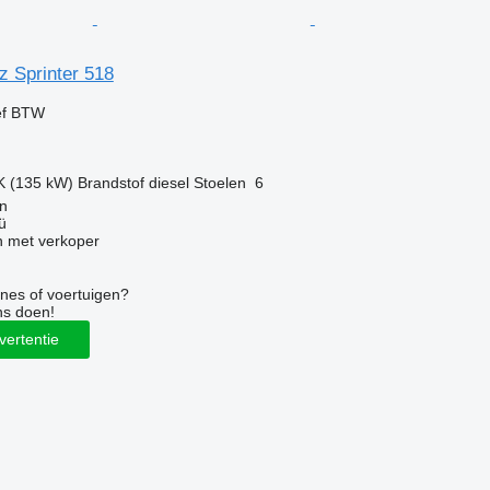
 Sprinter 518
ef BTW
K (135 kW)
Brandstof
diesel
Stoelen
6
nn
ü
 met verkoper
nes of voertuigen?
ns doen!
vertentie