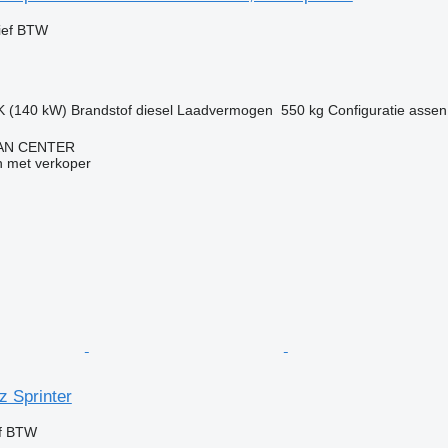
ief BTW
K (140 kW)
Brandstof
diesel
Laadvermogen
550 kg
Configuratie assen
AN CENTER
 met verkoper
 Sprinter
ef BTW