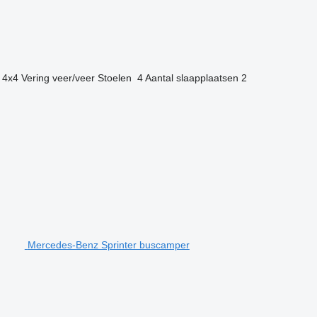
4x4
Vering
veer/veer
Stoelen
4
Aantal slaapplaatsen
2
Mercedes-Benz Sprinter buscamper