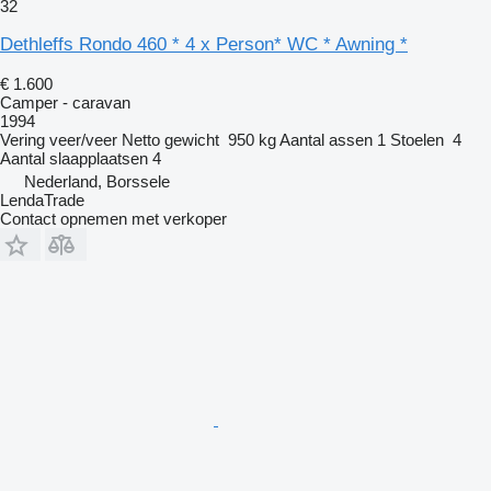
32
Dethleffs Rondo 460 * 4 x Person* WC * Awning *
€ 1.600
Camper - caravan
1994
Vering
veer/veer
Netto gewicht
950 kg
Aantal assen
1
Stoelen
4
Aantal slaapplaatsen
4
Nederland, Borssele
LendaTrade
Contact opnemen met verkoper