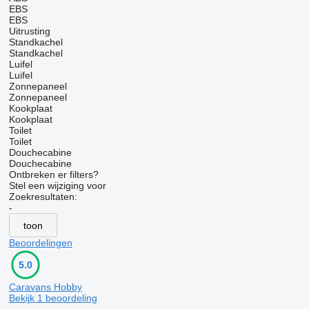
EBS
EBS
Uitrusting
Standkachel
Standkachel
Luifel
Luifel
Zonnepaneel
Zonnepaneel
Kookplaat
Kookplaat
Toilet
Toilet
Douchecabine
Douchecabine
Ontbreken er filters?
Stel een wijziging voor
Zoekresultaten:
-
toon
Beoordelingen
5.0
Caravans Hobby
Bekijk 1 beoordeling