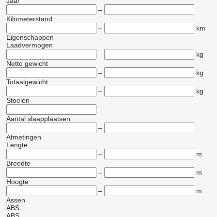
Jaar
–
Kilometerstand
–
km
Eigenschappen
Laadvermogen
–
kg
Netto gewicht
–
kg
Totaalgewicht
–
kg
Stoelen
Aantal slaapplaatsen
–
Afmetingen
Lengte
–
m
Breedte
–
m
Hoogte
–
m
Assen
ABS
ABS