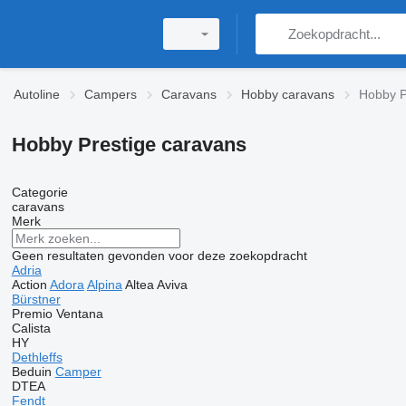
Autoline
Campers
Caravans
Hobby caravans
Hobby P
Hobby Prestige caravans
Categorie
caravans
Merk
Geen resultaten gevonden voor deze zoekopdracht
Adria
Action
Adora
Alpina
Altea
Aviva
Bürstner
Premio
Ventana
Calista
HY
Dethleffs
Beduin
Camper
DTEA
Fendt